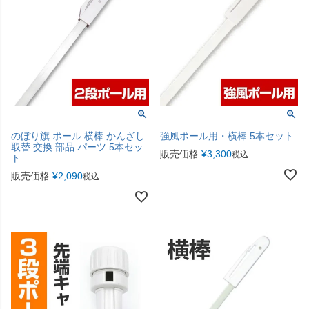
のぼり旗 ポール 横棒 かんざし
強風ポール用・横棒 5本セット
取替 交換 部品 パーツ 5本セッ
販売価格
¥
3,300
税込
ト
販売価格
¥
2,090
税込