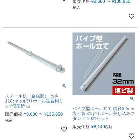
販売価格
¥
9,680
〜
¥
135,850
税込
スチール杭（金属製） 長さ
110cm のぼりポール設置用リ
ング2箇所 白
パイプ型ポール立て 内径32mm
塩ビ製 のぼりポール差し込みス
販売価格
¥
9,680
〜
¥
135,850
タンド 10本セット
税込
販売価格
¥
8,140
税込