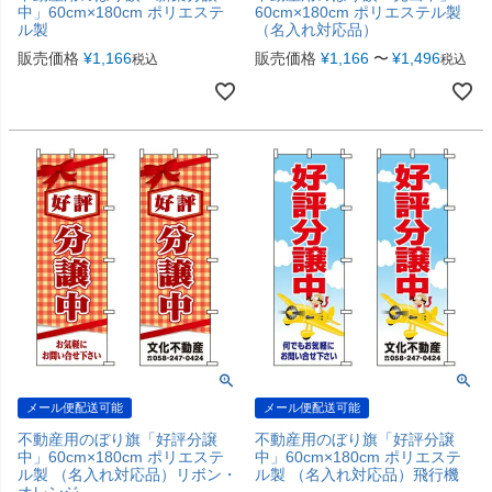
中」60cm×180cm ポリエステ
60cm×180cm ポリエステル製
ル製
（名入れ対応品）
販売価格
¥
1,166
販売価格
¥
1,166
〜
¥
1,496
税込
税込
メール便配送可能
メール便配送可能
不動産用のぼり旗「好評分譲
不動産用のぼり旗「好評分譲
中」60cm×180cm ポリエステ
中」60cm×180cm ポリエステ
ル製 （名入れ対応品）リボン・
ル製 （名入れ対応品）飛行機
オレンジ