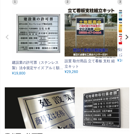
1
2
3
投函防止ス
（21cm×
しやすい
¥
16,500
設置 取付用品 立て看板 支柱 組
建設業の許可票（ステンレス
ト・マン
立キット
製）法令規定サイズ アルミ額縁
¥
29,260
付き UV印刷 文字加工費無料
¥
19,800