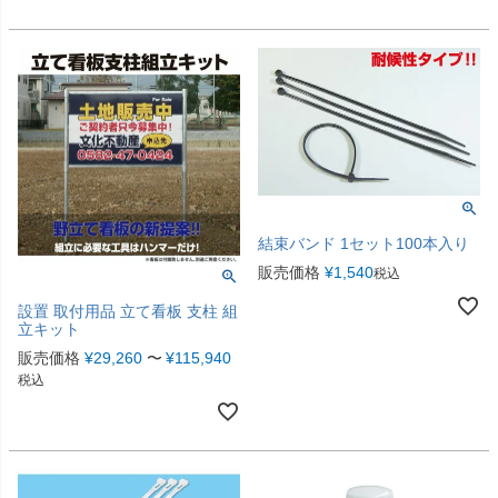
結束バンド 1セット100本入り
販売価格
¥
1,540
税込
設置 取付用品 立て看板 支柱 組
立キット
販売価格
¥
29,260
〜
¥
115,940
税込