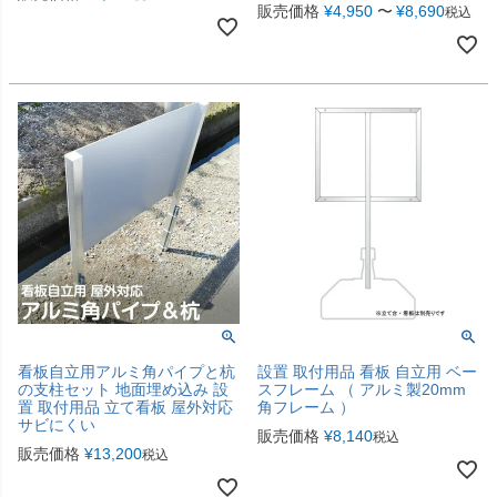
販売価格
¥
4,950
〜
¥
8,690
税込
看板自立用アルミ角パイプと杭
設置 取付用品 看板 自立用 ベー
の支柱セット 地面埋め込み 設
スフレーム （ アルミ製20mm
置 取付用品 立て看板 屋外対応
角フレーム ）
サビにくい
販売価格
¥
8,140
税込
販売価格
¥
13,200
税込