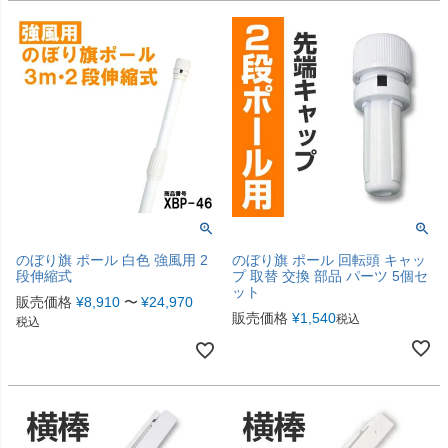
のぼり旗 ポール 白色 強風用 2
のぼり旗 ポール 回転頭 キャッ
段伸縮式
プ 取替 交換 部品 パーツ 5個セ
ット
販売価格
¥
8,910
〜
¥
24,970
販売価格
¥
1,540
税込
税込