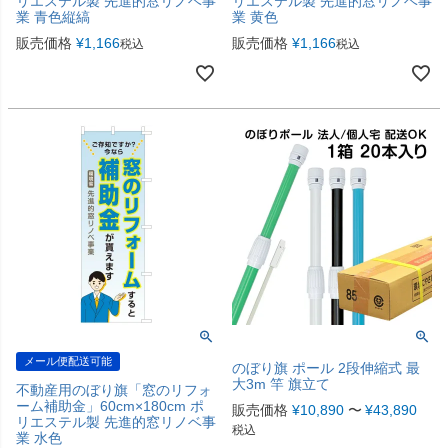
リエステル製 先進的窓リノベ事
リエステル製 先進的窓リノベ事
業 青色縦縞
業 黄色
販売価格
¥
1,166
販売価格
¥
1,166
税込
税込
メール便配送可能
のぼり旗 ポール 2段伸縮式 最
大3m 竿 旗立て
不動産用のぼり旗「窓のリフォ
ーム補助金」60cm×180cm ポ
販売価格
¥
10,890
〜
¥
43,890
リエステル製 先進的窓リノベ事
税込
業 水色