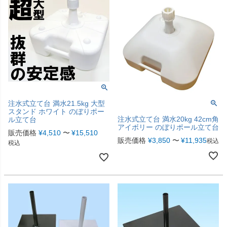
注水式立て台 満水21.5kg 大型
スタンド ホワイト のぼりポー
注水式立て台 満水20kg 42cm角
ル立て台
アイボリー のぼりポール立て台
販売価格
¥
4,510
〜
¥
15,510
販売価格
¥
3,850
〜
¥
11,935
税込
税込