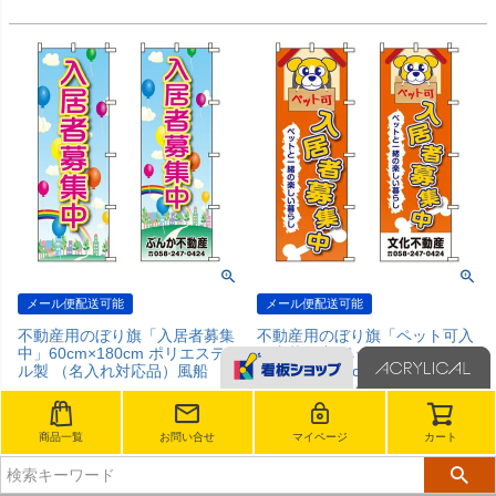
メール便配送可能
メール便配送可能
不動産用のぼり旗「入居者募集
不動産用のぼり旗「ペット可入
中」60cm×180cm ポリエステ
居者募集中 ペットと一緒の楽し
ル製 （名入れ対応品）風船
い暮らし」60cm×180cm ポリ
エステル製 （名入れ対応品）
販売価格
¥
1,166
〜
¥
1,496
税込
販売価格
¥
1,166
〜
¥
1,496
税込
商品一覧
お問い合せ
マイページ
カート