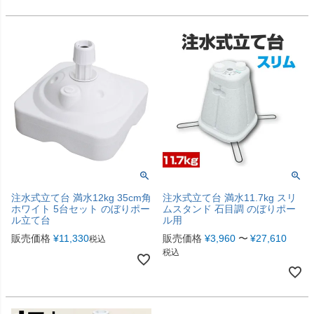
注水式立て台 満水12kg 35cm角
注水式立て台 満水11.7kg スリ
ホワイト 5台セット のぼりポー
ムスタンド 石目調 のぼりポー
ル立て台
ル用
販売価格
¥
11,330
販売価格
¥
3,960
〜
¥
27,610
税込
税込