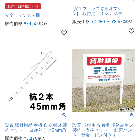
お届け日時指定不可
[安全フェンス専用オプショ
ン] 取付足 オレンジ/白
安全フェンス・柵
販売価格
¥
7,260
〜
¥
8,580
税込
販売価格
¥
24,530
税込
設置 取付用品 看板 自立用 木製
設置 取付用品 看板 植込み用 木
杭セット （ 白塗り ） 45mm角
製杭・支柱セット （ 結束バン
ド・針金・ビス付き ）
販売価格
¥
5,170
税込