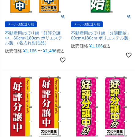
メール便配送可能
メール便配送可能
不動産用のぼり旗「好評分譲
不動産用のぼり旗「分譲開始」
中」60cm×180cm ポリエステ
60cm×180cm ポリエステル製
ル製 （名入れ対応品）
販売価格
¥
1,166
税込
販売価格
¥
1,166
〜
¥
1,496
税込