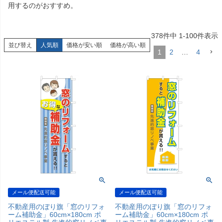
用するのがおすすめ。
378
件中
1
-
100
件表示
並び替え
人気順
価格が安い順
価格が高い順
1
2
…
4
メール便配送可能
メール便配送可能
不動産用のぼり旗「窓のリフォ
不動産用のぼり旗「窓のリフォ
ーム補助金」60cm×180cm ポ
ーム補助金」60cm×180cm ポ