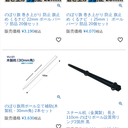
のぼり旗 巻き上がり 防止 旗止
のぼり旗 巻き上がり 防止 旗止
め くるナビ 22mm ポール パー
め くるナビ （ 25mm ） ポール
ツ 部品 20個セット
パーツ 部品 20個セット
販売価格
¥
3,190
販売価格
¥
4,070
税込
税込
のぼり旗用ポール立て補助(木
製杭・30mm角) 2本セット
スチール杭（金属製） 長さ
110cm のぼりポール設置用リ
販売価格
¥
3,630
税込
ング2箇所 黒