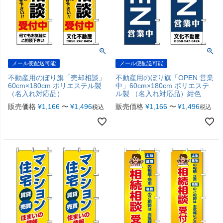
メール便配送可能
メール便配送可能
不動産用のぼり旗「売却相談」
不動産用のぼり旗「OPEN 営業
60cm×180cm ポリエステル製
中」60cm×180cm ポリエステ
（名入れ対応品）
ル製 （名入れ対応品）紺色
販売価格
¥
1,166
〜
¥
1,496
販売価格
¥
1,166
〜
¥
1,496
税込
税込