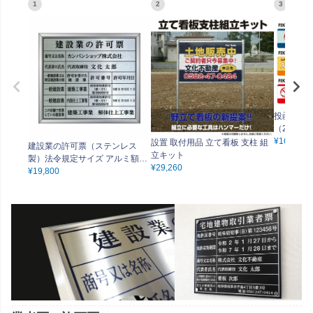
1
2
3
投函防止ス
（21cm×
しやすい
¥
16,500
設置 取付用品 立て看板 支柱 組
建設業の許可票（ステンレス
ト・マン
立キット
製）法令規定サイズ アルミ額縁
¥
29,260
付き UV印刷 文字加工費無料
¥
19,800