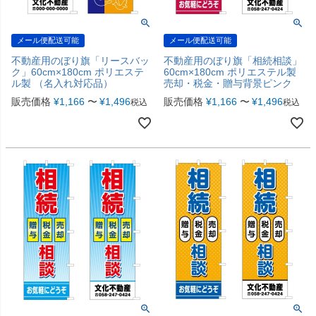
メール便配送可能
メール便配送可能
不動産用のぼり旗「リースバッ
不動産用のぼり旗「相続相談」
ク」60cm×180cm ポリエステ
60cm×180cm ポリエステル製
ル製 （名入れ対応品）
売却・税金・贈与背景ピンク
販売価格
¥
1,166
〜
¥
1,496
販売価格
¥
1,166
〜
¥
1,496
税込
税込