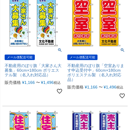
メール便配送可能
メール便配送可能
不動産用のぼり旗「大家さん大
不動産用のぼり旗「空室ありま
募集」60cm×180cm ポリエス
す申込受付中」60cm×180cm
テル製 （名入れ対応品）
ポリエステル製 （名入れ対応
品）
販売価格
¥
1,166
〜
¥
1,496
税込
販売価格
¥
1,166
〜
¥
1,496
税込