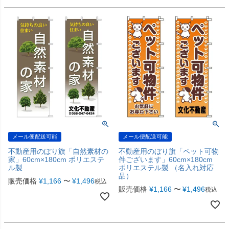
メール便配送可能
メール便配送可能
不動産用のぼり旗「自然素材の
不動産用のぼり旗「ペット可物
家」60cm×180cm ポリエステ
件ございます」60cm×180cm
ル製
ポリエステル製 （名入れ対応
品）
販売価格
¥
1,166
〜
¥
1,496
税込
販売価格
¥
1,166
〜
¥
1,496
税込