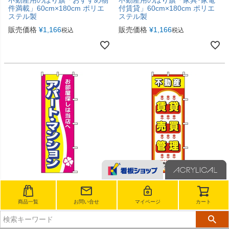
件満載」60cm×180cm ポリエ
付賃貸」60cm×180cm ポリエ
ステル製
ステル製
販売価格
¥
1,166
販売価格
¥
1,166
税込
税込
メール便配送可能
メール便配送可能
商品一覧
お問い合せ
マイページ
カート
不動産用のぼり旗「アパートマ
不動産用のぼり旗「不動産賃
ンション」60cm×180cm ポリ
貸・売買・管理」60cm×180cm
エステル製
ポリエステル製