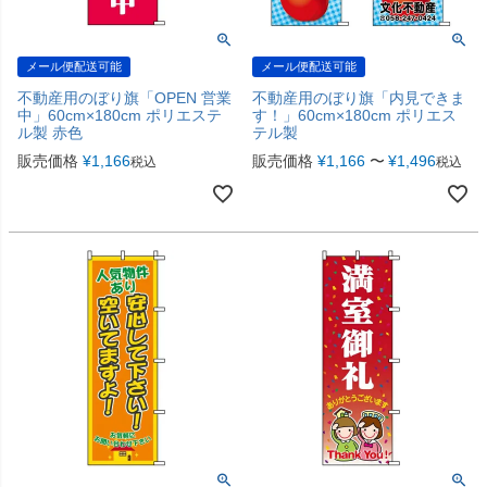
メール便配送可能
メール便配送可能
不動産用のぼり旗「OPEN 営業
不動産用のぼり旗「内見できま
中」60cm×180cm ポリエステ
す！」60cm×180cm ポリエス
ル製 赤色
テル製
販売価格
¥
1,166
販売価格
¥
1,166
〜
¥
1,496
税込
税込