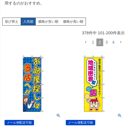
用するのがおすすめ。
並び替え
人気順
価格が安い順
価格が高い順
378
件中
101
-
200
件表示
1
2
3
4
メール便配送可能
メール便配送可能