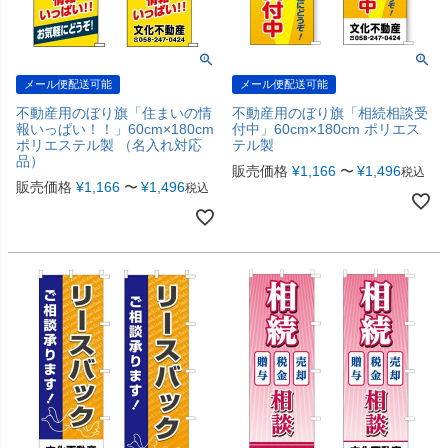
メール便配送可能
メール便配送可能
不動産用のぼり旗「住まいの情
不動産用のぼり旗「相続相談受
報いっぱい！！」60cm×180cm
付中」60cm×180cm ポリエス
ポリエステル製 （名入れ対応
テル製
品）
販売価格
¥
1,166
〜
¥
1,496
税込
販売価格
¥
1,166
〜
¥
1,496
税込