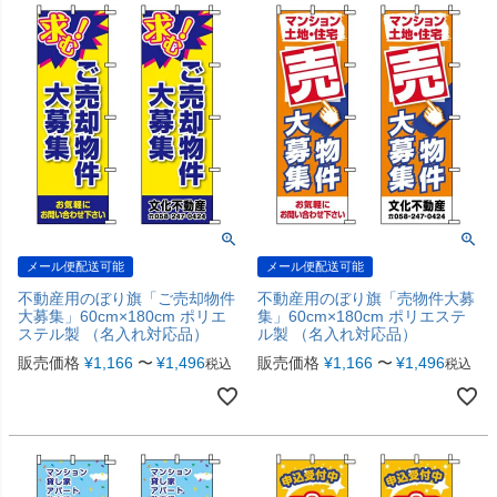
メール便配送可能
メール便配送可能
不動産用のぼり旗「ご売却物件
不動産用のぼり旗「売物件大募
大募集」60cm×180cm ポリエ
集」60cm×180cm ポリエステ
ステル製 （名入れ対応品）
ル製 （名入れ対応品）
販売価格
¥
1,166
〜
¥
1,496
販売価格
¥
1,166
〜
¥
1,496
税込
税込