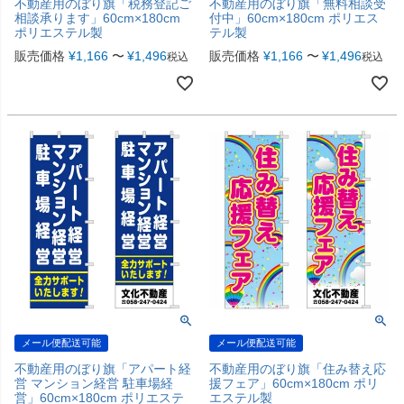
不動産用のぼり旗「税務登記ご
不動産用のぼり旗「無料相談受
相談承ります」60cm×180cm
付中」60cm×180cm ポリエス
ポリエステル製
テル製
販売価格
¥
1,166
〜
¥
1,496
販売価格
¥
1,166
〜
¥
1,496
税込
税込
メール便配送可能
メール便配送可能
不動産用のぼり旗「アパート経
不動産用のぼり旗「住み替え応
営 マンション経営 駐車場経
援フェア」60cm×180cm ポリ
営」60cm×180cm ポリエステ
エステル製