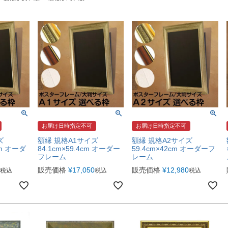
お届け日時指定不可
お届け日時指定不可
ズ
額縁 規格A1サイズ
額縁 規格A2サイズ
9cm オーダ
84.1cm×59.4cm オーダー
59.4cm×42cm オーダーフ
フレーム
レーム
販売価格
¥
17,050
販売価格
¥
12,980
税込
税込
税込