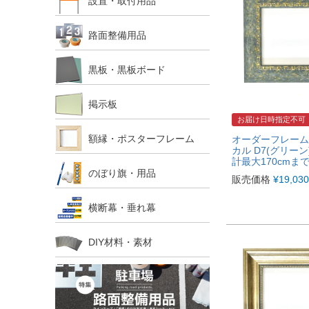
設置・取付用品
路面整備用品
黒板・黒板ボード
掲示板
お届け日時指定不可
額縁・ポスターフレーム
オーダーフレーム
カル D7(グリーン
計最大170cmまで
のぼり旗・用品
販売価格
¥
19,030
横断幕・垂れ幕
DIY材料・素材