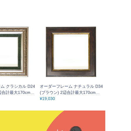
 クラシカル D24
オーダーフレーム ナチュラル D34
2辺合計最大170cmま
(ブラウン) 2辺合計最大170cmま
でOK
¥
19,030