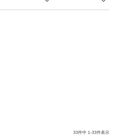
33
件中
1
-
33
件表示