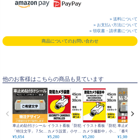
» 送料について
» お支払い方法について
» 領収書・請求書について
商品についてのお問い合わせ
他のお客様はこちらの商品も見ています
車止め貼付けシール
イラスト看板「防犯
イラスト看板「防犯
車止め貼付け
「特注文字」 7.5cm
カメラ設置」小サイ
カメラ撮影中」小サ
「番号（ご希
×30cm （色・文字は
¥
5,654
ズ（45cm×30cm）
¥
5,280
イズ（45cm×30c
¥
5,280
号で製作）」 7
¥
1,980