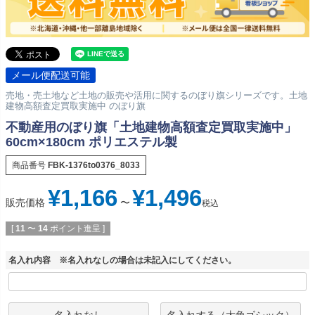
メール便配送可能
売地・売土地など土地の販売や活用に関するのぼり旗シリーズです。土地
建物高額査定買取実施中 のぼり旗
不動産用のぼり旗「土地建物高額査定買取実施中」
60cm×180cm ポリエステル製
商品番号
FBK-1376to0376_8033
¥
1,166
¥
1,496
販売価格
〜
税込
[
11
〜
14
ポイント進呈 ]
名入れ内容 ※名入れなしの場合は未記入にしてください。
名入れなし
名入れする（太角ゴシック）