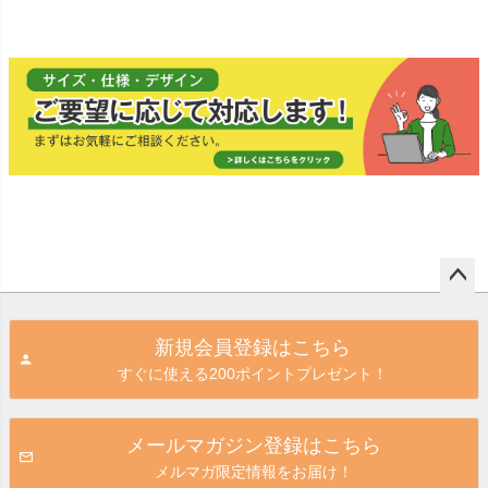
同一内容） 屋外対応
取付穴4ヶ所あり 表
m） 取付穴4ヶ所あ
×30cm 屋外
強粘着アルミシート
示板
り 表示板
粘着アルミシ
ペー
ジト
新規会員登録はこちら
ップ
すぐに使える200ポイントプレゼント！
へ
メールマガジン登録はこちら
メルマガ限定情報をお届け！