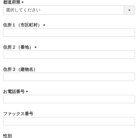
須
都道府県
)
(
必
須
住所１（市区町村）
)
(
必
須
住所２（番地）
)
(
必
須
住所３（建物名）
)
お電話番号
(
必
須
ファックス番号
)
性別