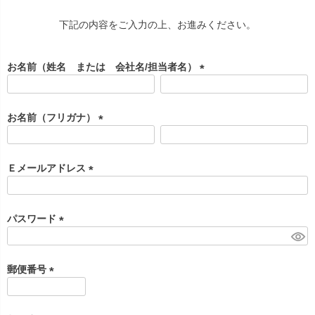
下記の内容をご入力の上、お進みください。
お名前（姓名 または 会社名/担当者名）
(
必
須
お名前（フリガナ）
)
(
必
須
Ｅメールアドレス
)
(
必
須
パスワード
)
(
必
須
郵便番号
)
(
必