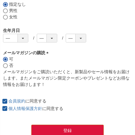
指定なし
男性
女性
生年月日
メールマガジンの購読
可
(
否
必
メールマガジンをご購読いただくと、新製品やセール情報をお届け
須
します。またメールマガジン限定クーポンやプレゼントなどお得な
)
情報をお届けします！
会員規約
に同意する
個人情報保護方針
に同意する
登録