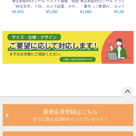
車止め貼付けシール
イラスト看板「防犯
車止め貼付けシール
イラスト看板
「特注文字」 7.5cm
カメラ設置」小サイ
「番号（ご希望の番
カメラ撮影中
×30cm （色・文字は
¥
5,654
ズ（45cm×30cm）
¥
5,280
号で製作）」 7.5cm
¥
1,980
イズ（45cm×
¥
5,280
同一内容） 屋外対応
取付穴4ヶ所あり 表
×30cm 屋外対応 強
m） 取付穴
強粘着アルミシート
示板
粘着アルミシート
り 表示板
ペー
ジト
新規会員登録はこちら
ップ
すぐに使える200ポイントプレゼント！
へ