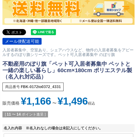
メール便配送可能
入居者募集中、空室あり、シェアハウスなど、物件の入居者募集をアピー
ルするのぼり旗シリーズです。ペット可入居者募集中 のぼり旗
不動産用のぼり旗「ペット可入居者募集中 ペットと
一緒の楽しい暮らし」60cm×180cm ポリエステル製
（名入れ対応品）
商品番号
FBK-0172to0372_4331
¥
1,166
¥
1,496
販売価格
〜
税込
[
11
〜
14
ポイント進呈 ]
名入れ内容 ※名入れなしの場合は未記入にしてください。