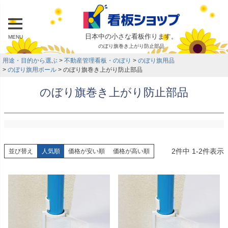
日本中の小さな看板作ります。
MENU
のぼり旗巻き上がり防止部品
用途・目的から選ぶ
不動産管理看板・のぼり
のぼり旗用品
のぼり旗用ポール
のぼり旗巻き上がり防止部品
のぼり旗巻き上がり防止部品
2
件中
1
-
2
件表示
並び替え
人気順
価格が安い順
価格が高い順