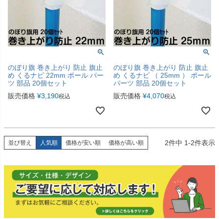
のぼり旗 巻き上がり 防止 旗止
のぼり旗 巻き上がり 防止 旗止
め くるナビ 22mm ポール パー
め くるナビ （ 25mm ） ポール
ツ 部品 20個セット
パーツ 部品 20個セット
販売価格
¥
3,190
販売価格
¥
4,070
税込
税込
2
件中
1
-
2
件表示
並び替え
人気順
価格が安い順
価格が高い順