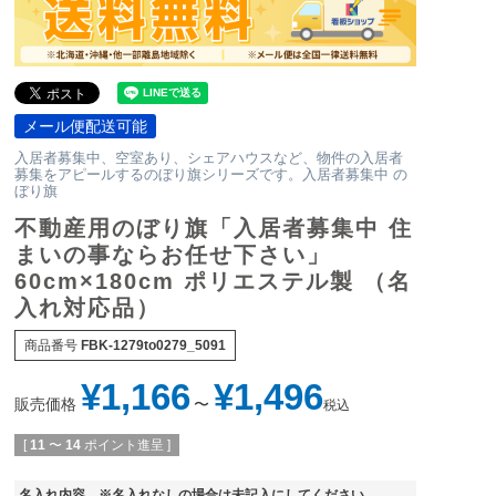
メール便配送可能
入居者募集中、空室あり、シェアハウスなど、物件の入居者
募集をアピールするのぼり旗シリーズです。入居者募集中 の
ぼり旗
不動産用のぼり旗「入居者募集中 住
まいの事ならお任せ下さい」
60cm×180cm ポリエステル製 （名
入れ対応品）
商品番号
FBK-1279to0279_5091
¥
1,166
¥
1,496
販売価格
〜
税込
[
11
〜
14
ポイント進呈 ]
名入れ内容 ※名入れなしの場合は未記入にしてください。