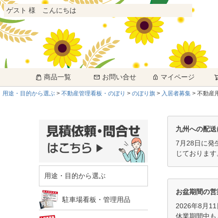
ゲスト 様 こんにちは
商品一覧
お問い合せ
マイページ
用途・目的から選ぶ
不動産管理看板・のぼり
のぼり旗
入居者募集
不動産用
九州への配送
7月28日に
じております
用途・目的から選ぶ
お盆期間の営
駐車場看板・管理用品
2026年8月
休業期間中も