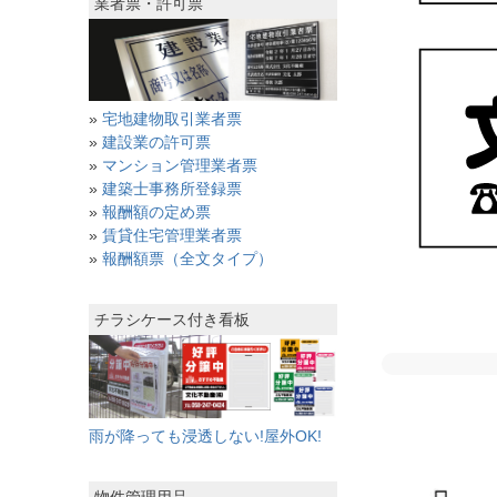
業者票・許可票
»
宅地建物取引業者票
»
建設業の許可票
»
マンション管理業者票
»
建築士事務所登録票
»
報酬額の定め票
»
賃貸住宅管理業者票
»
報酬額票（全文タイプ）
チラシケース付き看板
雨が降っても浸透しない!屋外OK!