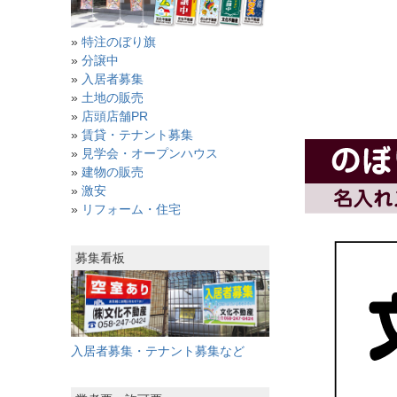
»
特注のぼり旗
»
分譲中
»
入居者募集
»
土地の販売
»
店頭店舗PR
»
賃貸・テナント募集
»
見学会・オープンハウス
»
建物の販売
»
激安
»
リフォーム・住宅
募集看板
入居者募集・テナント募集など