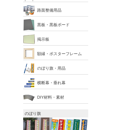
路面整備用品
黒板・黒板ボード
掲示板
額縁・ポスターフレーム
のぼり旗・用品
横断幕・垂れ幕
DIY材料・素材
のぼり旗