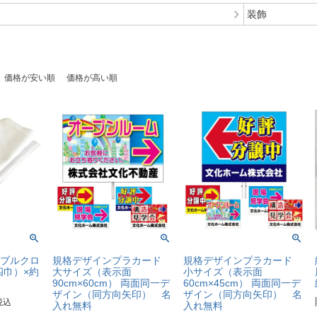
装飾
価格が安い順
価格が高い順
ブルクロ
規格デザインプラカード
規格デザインプラカード
四巾）×約
大サイズ（表示面
小サイズ（表示面
90cm×60cm） 両面同一デ
60cm×45cm） 両面同一デ
ザイン（同方向矢印） 名
ザイン（同方向矢印） 名
税込
入れ無料
入れ無料