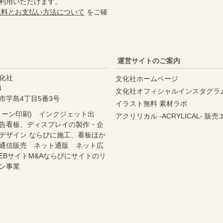
利用いただけます。
送料とお支払い方法について
をご確
運営サイトのご案内
化社
文化社ホームページ
4
文化社オフィシャルインスタグラ
市芋島4丁目5番3号
イラスト無料 素材ラボ
リーン印刷) インクジェット出
アクリリカル -ACRYLICAL- 販
告看板、ディスプレイの製作・企
デザイン ならびに施工、看板ほか
通信販売 ネット通販 ネット広
EBサイトM&Aならびにサイトのリ
ン事業