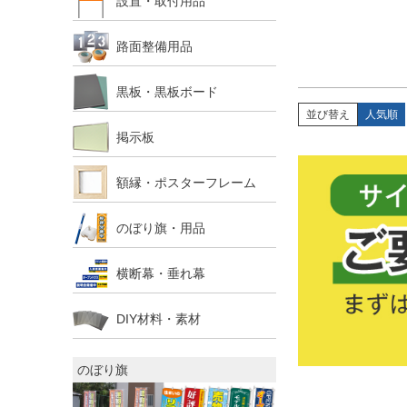
設置・取付用品
路面整備用品
黒板・黒板ボード
並び替え
人気順
掲示板
額縁・ポスターフレーム
のぼり旗・用品
横断幕・垂れ幕
DIY材料・素材
のぼり旗