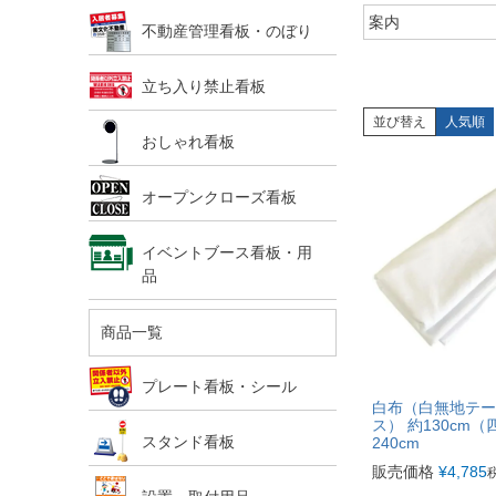
案内
不動産管理看板・のぼり
立ち入り禁止看板
並び替え
人気順
おしゃれ看板
オープンクローズ看板
イベントブース看板・用
品
商品一覧
プレート看板・シール
白布（白無地テー
ス） 約130cm（
スタンド看板
240cm
販売価格
¥
4,785