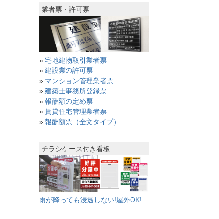
業者票・許可票
»
宅地建物取引業者票
»
建設業の許可票
»
マンション管理業者票
»
建築士事務所登録票
»
報酬額の定め票
»
賃貸住宅管理業者票
»
報酬額票（全文タイプ）
チラシケース付き看板
雨が降っても浸透しない!屋外OK!