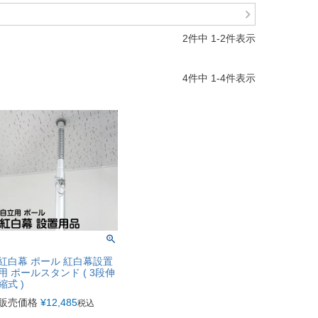
2
件中
1
-
2
件表示
4
件中
1
-
4
件表示
紅白幕 ポール 紅白幕設置
用 ポールスタンド ( 3段伸
縮式 )
販売価格
¥
12,485
税込