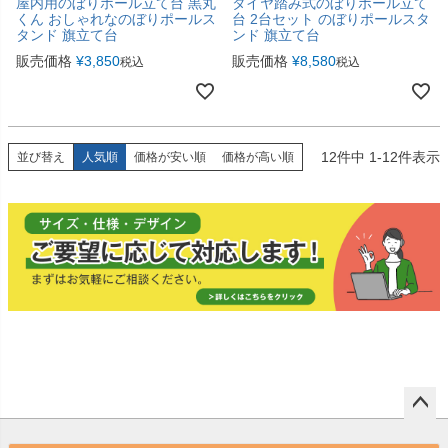
屋内用のぼりポール立て台 黒丸
タイヤ踏み式のぼりポール立て
くん おしゃれなのぼりポールス
台 2台セット のぼりポールスタ
タンド 旗立て台
ンド 旗立て台
販売価格
¥
3,850
販売価格
¥
8,580
税込
税込
12
件中
1
-
12
件表示
並び替え
人気順
価格が安い順
価格が高い順
ペー