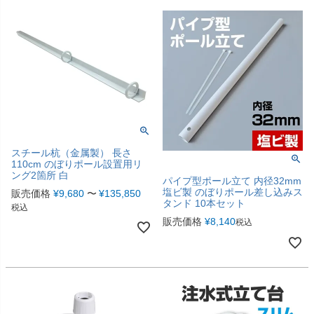
スチール杭（金属製） 長さ
110cm のぼりポール設置用リ
ング2箇所 白
パイプ型ポール立て 内径32mm
塩ビ製 のぼりポール差し込みス
販売価格
¥
9,680
〜
¥
135,850
タンド 10本セット
税込
販売価格
¥
8,140
税込