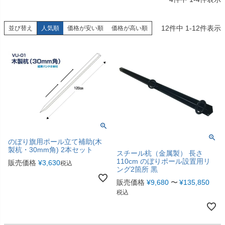
12
件中
1
-
12
件表示
並び替え
人気順
価格が安い順
価格が高い順
のぼり旗用ポール立て補助(木
製杭・30mm角) 2本セット
スチール杭（金属製） 長さ
110cm のぼりポール設置用リ
販売価格
¥
3,630
税込
ング2箇所 黒
販売価格
¥
9,680
〜
¥
135,850
税込