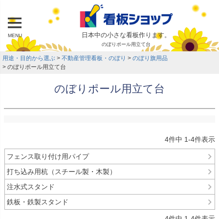
日本中の小さな看板作ります。
MENU
のぼりポール用立て台
用途・目的から選ぶ
不動産管理看板・のぼり
のぼり旗用品
のぼりポール用立て台
のぼりポール用立て台
4
件中
1
-
4
件表示
フェンス取り付け用パイプ
打ち込み用杭（スチール製・木製）
注水式スタンド
鉄板・鉄製スタンド
4
件中
1
-
4
件表示