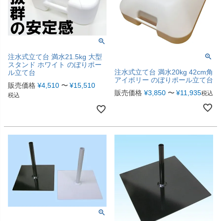
注水式立て台 満水21.5kg 大型
スタンド ホワイト のぼりポー
注水式立て台 満水20kg 42cm角
ル立て台
アイボリー のぼりポール立て台
販売価格
¥
4,510
〜
¥
15,510
販売価格
¥
3,850
〜
¥
11,935
税込
税込