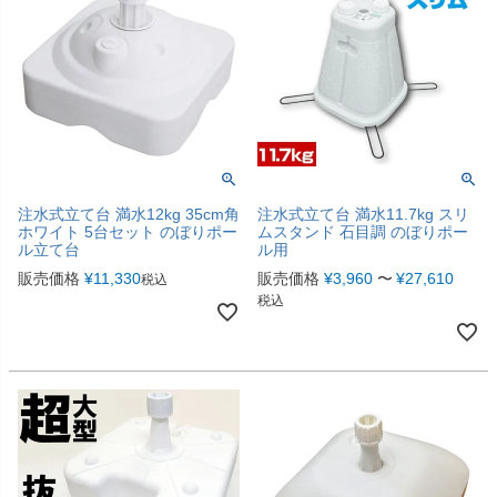
注水式立て台 満水12kg 35cm角
注水式立て台 満水11.7kg スリ
ホワイト 5台セット のぼりポー
ムスタンド 石目調 のぼりポー
ル立て台
ル用
販売価格
¥
11,330
販売価格
¥
3,960
〜
¥
27,610
税込
税込