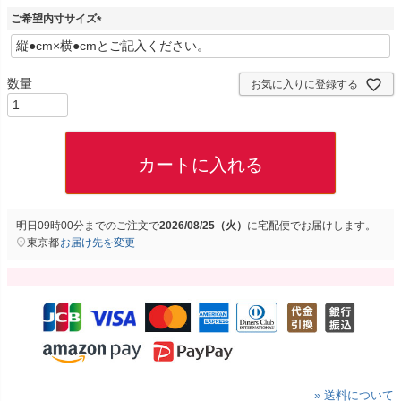
ご希望内寸サイズ
(
必
須
お気に入りに登録する
)
カートに入れる
明日
09時00分
までのご注文で
2026/08/25（火）
に
宅配便
でお届けします。
東京都
お届け先を変更
» 送料について