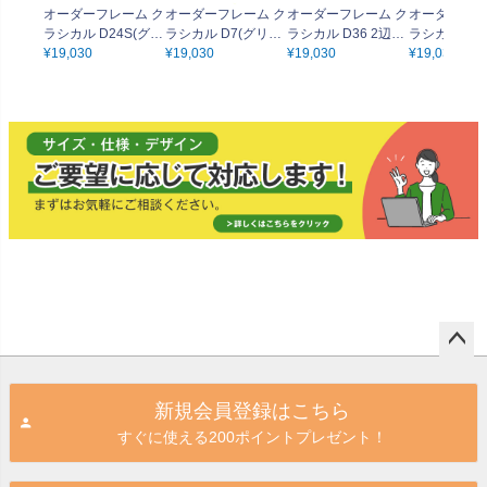
オーダーフレーム ク
オーダーフレーム ク
オーダーフレーム ク
オーダーフレ
ラシカル D24S(グリ
ラシカル D7(グリー
ラシカル D36 2辺合
ラシカル D13
ーン) 2辺合計最大17
¥
19,030
ン) 2辺合計最大170
¥
19,030
計最大170cmまでO
¥
19,030
合計最大170
¥
19,030
0cmまでOK
cmまでOK
K
OK
ペー
ジト
新規会員登録はこちら
ップ
すぐに使える200ポイントプレゼント！
へ