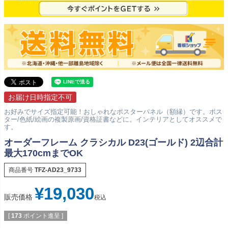
お届け日時指定不可
お好みでサイズ指定可能！おしゃれなポスターパネル（額縁）です。ポス
ター/色紙/絵画の複製原画/資格証書などに。インテリアとしてオススメで
す。
オーダーフレーム クラシカル D23(ゴールド) 2辺合計
最大170cmまでOK
商品番号
TFZ-AD23_9733
¥
19,030
販売価格
税込
[
173
ポイント進呈 ]