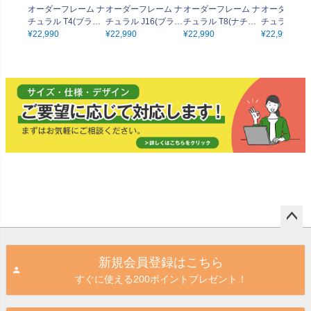
オーダーフレーム ナ
オーダーフレーム ナ
オーダーフレーム ナ
オーダーフレ
チュラル T4(ブラッ
チュラル J16(ブラウ
チュラル T8(ナチュ
チュラル T1
ク) 2辺合計最大200
¥
22,990
ン) 2辺合計最大200
¥
22,990
ラル) 2辺合計最大20
¥
22,990
ホワイト) 2
¥
22,990
cmまでOK
cmまでOK
0cmまでOK
大200cmまで
ペー
ジト
新規会員登録はこちら
ップ
すぐに使える200ポイントプレゼント！
へ