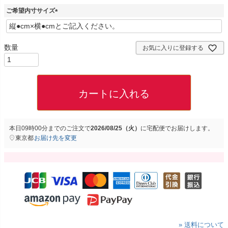
ご希望内寸サイズ
(
必
須
お気に入りに登録する
)
カートに入れる
本日
09時00分
までのご注文で
2026/08/25（火）
に
宅配便
でお届けします。
東京都
お届け先を変更
» 送料について