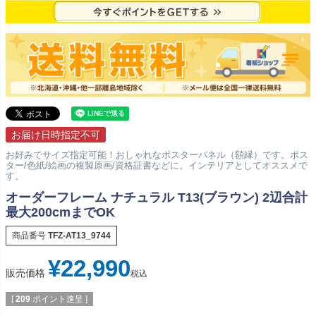
お届け日時指定不可
お好みでサイズ指定可能！おしゃれなポスターパネル（額縁）です。ポス
ター/色紙/絵画の複製原画/資格証書などに。インテリアとしてオススメで
す。
オーダーフレーム ナチュラル T13(ブラウン) 2辺合計
最大200cmまでOK
商品番号
TFZ-AT13_9744
¥
22,990
販売価格
税込
[
209
ポイント進呈 ]