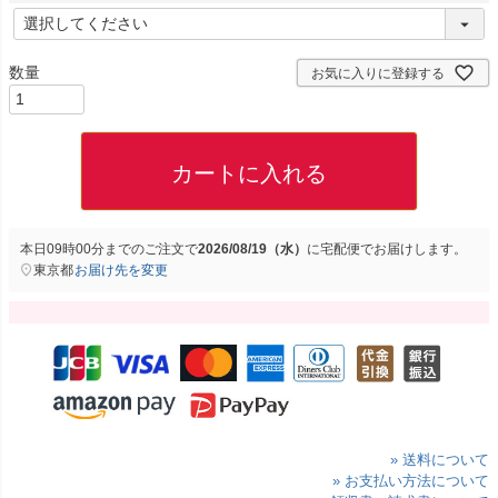
(
必
須
お気に入りに登録する
)
カートに入れる
本日
09時00分
までのご注文で
2026/08/19（水）
に
宅配便
でお届けします。
東京都
お届け先を変更
» 送料について
» お支払い方法について