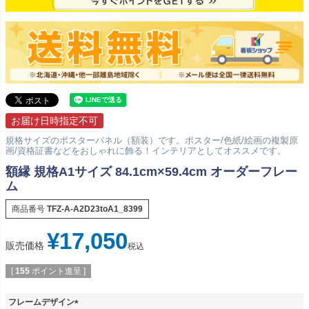
お届け日時指定不可
規格サイズのポスターパネル（額装）です。ポスター/色紙/絵画の複製原
画/資格証書などをおしゃれに飾る！インテリアとしてオススメです。
額縁 規格A1サイズ 84.1cm×59.4cm オーダーフレー
ム
商品番号
TFZ-A-A2D23toA1_8399
¥
17,050
販売価格
税込
[
155
ポイント進呈 ]
フレームデザイン