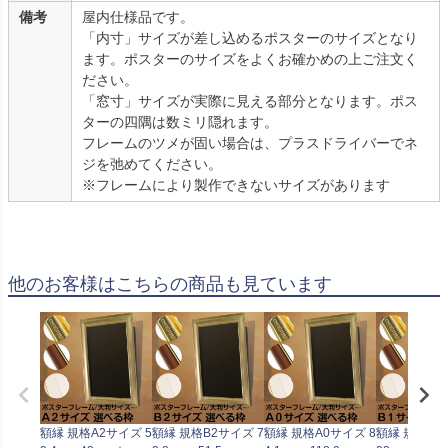
備考
屋内仕様品です。
「内寸」サイズが差し込めるポスターのサイズとなり
ます。ポスターのサイズをよくお確かめの上ご注文く
ださい。
「窓寸」サイズが実際に見える部分となります。ポス
ターの四隅は数ミリ隠れます。
フレームのツメが固い場合は、プラスドライバーでネ
ジを弛めてください。
※フレームにより製作できないサイズがあります
他のお客様はこちらの商品も見ています
額縁 規格A2サイズ 5
額縁 規格B2サイズ 7
額縁 規格A0サイズ 8
額縁 規格B1