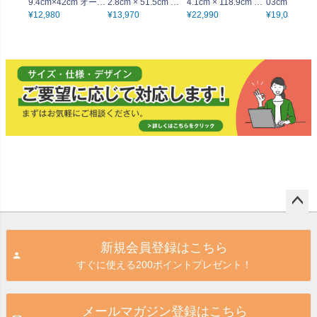
9.4cm×42cm オーダ
2.8cm × 51.5cm オ
4.1cm × 118.9cm オ
03cm × 72.
ーフレーム
¥
12,980
ーダーフレーム
¥
13,970
ーダーフレーム
¥
22,990
ダーフレーム
¥
19,030
ペー
ジト
新規会員登録はこちら
ップ
すぐに使える200ポイントプレゼント！
へ
メールマガジン登録はこちら