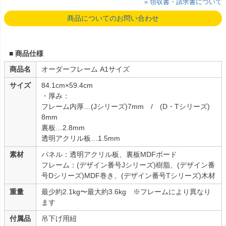
» 領収書・請求書について
商品についてのお問い合わせ
■ 商品仕様
商品名
オーダーフレーム A1サイズ
サイズ
84.1cm×59.4cm
・厚み：
フレーム内厚…(Jシリーズ)7mm / (D・Tシリーズ)
8mm
裏板…2.8mm
透明アクリル板…1.5mm
素材
パネル：透明アクリル板、裏板MDFボード
フレーム：(デザイン番号Jシリーズ)樹脂、(デザイン番
号Dシリーズ)MDF巻き、(デザイン番号Tシリーズ)木材
重量
最少約2.1kg〜最大約3.6kg ※フレームにより異なり
ます
付属品
吊下げ用紐