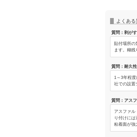
よくある
質問：剥が
貼付場所の
ます。糊残
質問：耐久
1～3年程
社での設置
質問：アス
アスファル
り付けには
粘着面が強