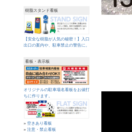
樹脂スタンド看板
【安全な樹脂が人気の秘密！】入口
出口の案内や、駐車禁止の警告に。
看板・表示板
オリジナルの駐車場名看板をお値打
ちに作ります。
»
空きあり看板
»
注意・禁止看板