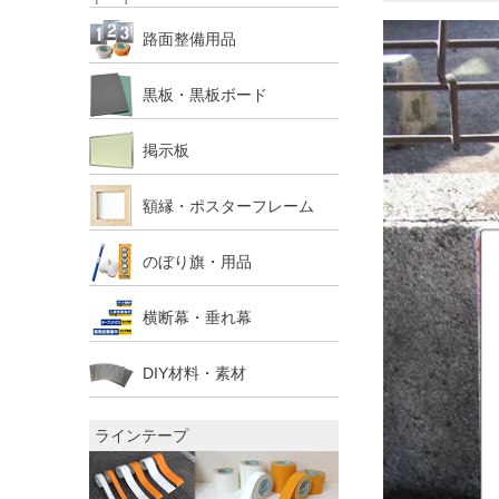
路面整備用品
黒板・黒板ボード
掲示板
額縁・ポスターフレーム
のぼり旗・用品
横断幕・垂れ幕
DIY材料・素材
ラインテープ