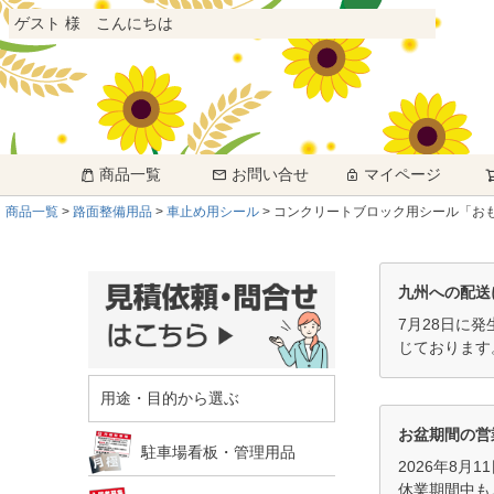
ゲスト 様 こんにちは
商品一覧
お問い合せ
マイページ
商品一覧
路面整備用品
車止め用シール
コンクリートブロック用シール「おもいや
九州への配送
7月28日に
じております
用途・目的から選ぶ
お盆期間の営
駐車場看板・管理用品
2026年8月
休業期間中も