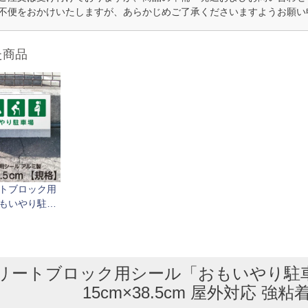
不便をおかけいたしますが、あらかじめご了承くださいますようお願い
た商品
トブロック用
もいやり駐車
部疾患 高齢 妊
×38.5cm 屋
粘着アルミシー
リートブロック用シール「おもいやり駐車場
15cm×38.5cm 屋外対応 