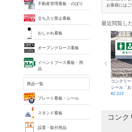
不動産管理看板・のぼり
お客様にはご
立ち入り禁止看板
最近閲覧し
おしゃれ看板
オープンクローズ看板
イベントブース看板・用
品
コンクリー
商品一覧
シール「お
場 けが 内
¥
2,222
プレート看板・シール
娠中」15cm
外対応 強
ト
スタンド看板
コンク
設置・取付用品