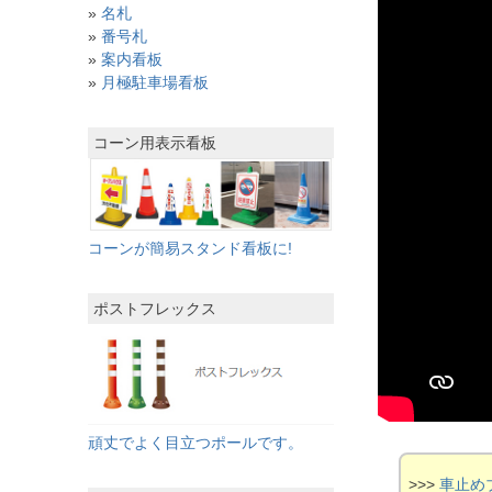
»
名札
»
番号札
»
案内看板
»
月極駐車場看板
コーン用表示看板
コーンが簡易スタンド看板に!
ポストフレックス
頑丈でよく目立つポールです。
>>>
車止め