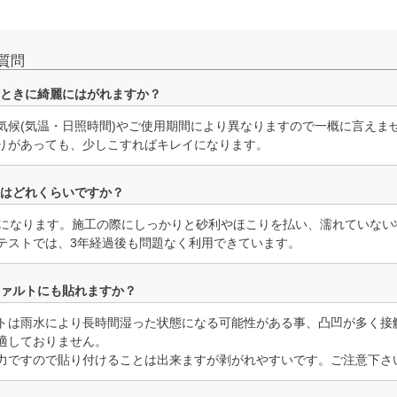
質問
すときに綺麗にはがれますか？
気候(気温・日照時間)やご使用期間により異なりますので一概に言えま
りがあっても、少しこすればキレイになります。
性はどれくらいですか？
度になります。施工の際にしっかりと砂利やほこりを払い、濡れていな
テストでは、3年経過後も問題なく利用できています。
ファルトにも貼れますか？
トは雨水により長時間湿った状態になる可能性がある事、凸凹が多く接
適しておりません。
力ですので貼り付けることは出来ますが剥がれやすいです。ご注意下さ