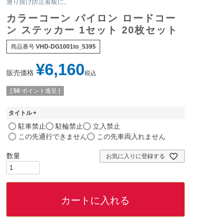
通り抜け防止看板に。
カラーコーン パイロン ロードコー
ン ステッカー 1セット 20枚セット
商品番号
VHD-DG1001to_5395
¥
6,160
販売価格
税込
[
56
ポイント進呈 ]
タイトル
(
駐車禁止
駐輪禁止
立入禁止
必
この先通行できません
この先車両入れません
須
)
お気に入りに登録する
カートに入れる