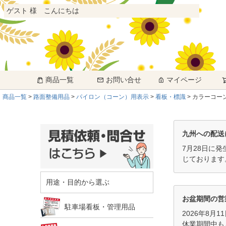
ゲスト 様 こんにちは
商品一覧
お問い合せ
マイページ
商品一覧
路面整備用品
パイロン（コーン）用表示
看板・標識
カラーコーン
九州への配送
7月28日に
じております
用途・目的から選ぶ
お盆期間の営
駐車場看板・管理用品
2026年8月
休業期間中も