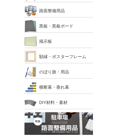
路面整備用品
黒板・黒板ボード
掲示板
額縁・ポスターフレーム
のぼり旗・用品
横断幕・垂れ幕
DIY材料・素材