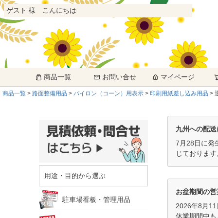
ゲスト 様 こんにちは
商品一覧
お問い合せ
マイページ
商品一覧
路面整備用品
パイロン（コーン）用表示
印刷用紙差し込み用品
九州への配送
7月28日に
じております
用途・目的から選ぶ
お盆期間の営
駐車場看板・管理用品
2026年8月
休業期間中も