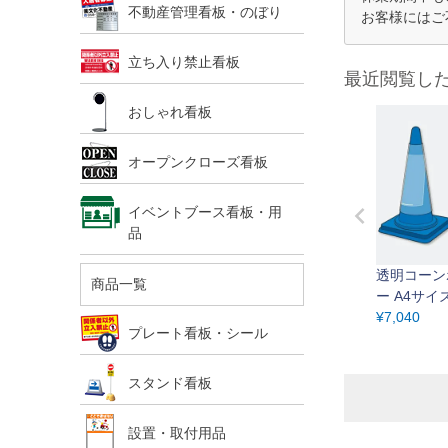
不動産管理看板・のぼり
お客様にはご
立ち入り禁止看板
最近閲覧し
おしゃれ看板
オープンクローズ看板
イベントブース看板・用
品
透明コーン
商品一覧
ー A4サイ
セット
¥
7,040
プレート看板・シール
スタンド看板
設置・取付用品