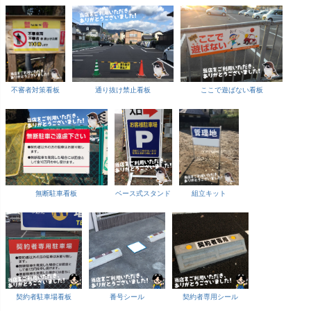
不審者対策看板
通り抜け禁止看板
ここで遊ばない看板
無断駐車看板
ベース式スタンド
組立キット
契約者駐車場看板
番号シール
契約者専用シール