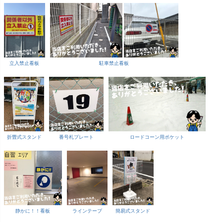
立入禁止看板
駐車禁止看板
折畳式スタンド
番号札プレート
ロードコーン用ポケット
静かに！！看板
ラインテープ
簡易式スタンド