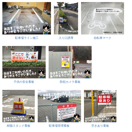
駐車場ライン施工
入り口誘導
自転車マーク
子供の安全看板
防犯カメラ看板
樹脂スタンド看板
駐車場管理看板
空きあり看板