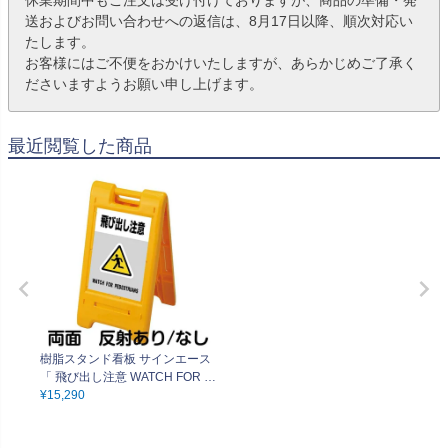
送およびお問い合わせへの返信は、8月17日以降、順次対応い
たします。
お客様にはご不便をおかけいたしますが、あらかじめご了承く
ださいますようお願い申し上げます。
最近閲覧した商品
樹脂スタンド看板 サインエース
「 飛び出し注意 WATCH FOR P
EDESTRIANS ／ 灰色 」 両面表
¥
15,290
示 イエロー