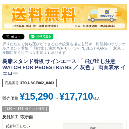
折りたたんで持ち運びができるため設置も撤去も簡単！樹脂製のオリジナ
ルスタンド看板「 飛び出し注意 WATCH FOR PEDESTRIANS ／ 灰色 」
夜間に良く目立つ反射加工も承ります
樹脂スタンド看板 サインエース 「 飛び出し注意
WATCH FOR PEDESTRIANS ／ 灰色 」 両面表示 イ
エロー
商品番号
UTO-UACE062_8463
¥
15,290
¥
17,710
販売価格
〜
税込
[
139
〜
161
ポイント進呈 ]
反射加工
表示面
反射加工しない
両面