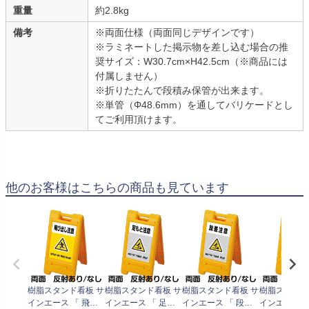
重量
約2.8kg
備考
※両面仕様（両面同じデザインです）
※ラミネートした掲示物を差し込む場合の推
奨サイズ：W30.7cm×H42.5cm（※商品には
付属しません）
※折りたたんで段積み保管が出来ます。
※単管（Φ48.6mm）を通してバリケードとし
てご利用頂けます。
他のお客様はこちらの商品も見ています
樹脂スタンド看板 サ
樹脂スタンド看板 サ
樹脂スタンド看板 サ
樹脂スタンド
インエース 「 飛び
インエース 「 足も
インエース 「 段差
インエース 「