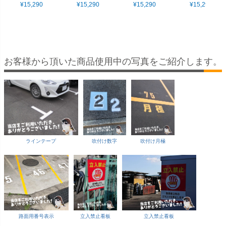
出し注意 WATCH F
¥
15,290
と注意 WATCH YOU
¥
15,290
注意 WATCH YOUR
¥
15,290
と注意 WATC
¥
15,290
OR PEDESTRIANS
R STEP ／ 灰色 」
STEP ／ 灰色 」 両
R STEP ／ 
／ 黄色 」 両面表示
両面表示 イエロー
面表示 イエロー
両面表示 イ
イエロー
お客様から頂いた商品使用中の写真をご紹介します。
ラインテープ
吹付け数字
吹付け月極
路面用番号表示
立入禁止看板
立入禁止看板