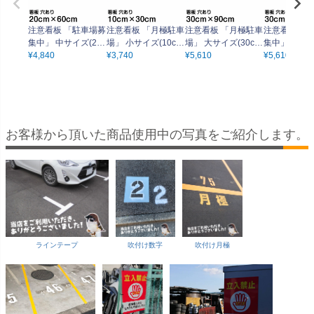
注意看板 「駐車場募
注意看板 「月極駐車
注意看板 「月極駐車
注意看板 「
集中」 中サイズ(20c
場」 小サイズ(10cm
場」 大サイズ(30cm
集中」 大サイ
m×60cm) 案内 プレ
¥
4,840
×30cm) 案内 プレー
¥
3,740
×90cm) 案内 プレー
¥
5,610
m×90cm) 案内 プレ
¥
5,610
ート 名入れ無料
ト 名入れ無料
ト 名入れ無料
ート 名入れ
お客様から頂いた商品使用中の写真をご紹介します。
ラインテープ
吹付け数字
吹付け月極