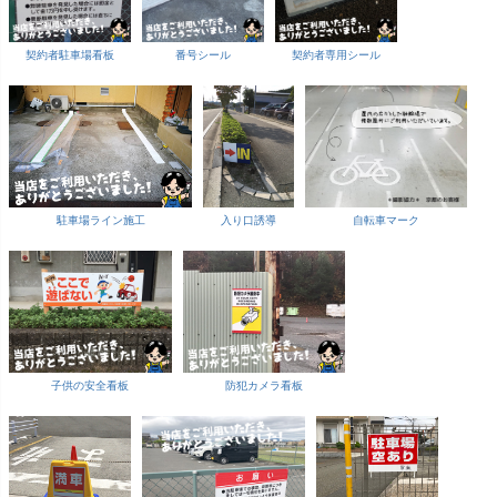
契約者駐車場看板
番号シール
契約者専用シール
駐車場ライン施工
入り口誘導
自転車マーク
子供の安全看板
防犯カメラ看板