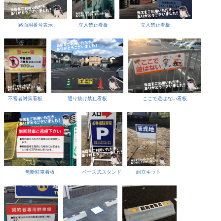
路面用番号表示
立入禁止看板
立入禁止看板
不審者対策看板
通り抜け禁止看板
ここで遊ばない看板
無断駐車看板
ベース式スタンド
組立キット