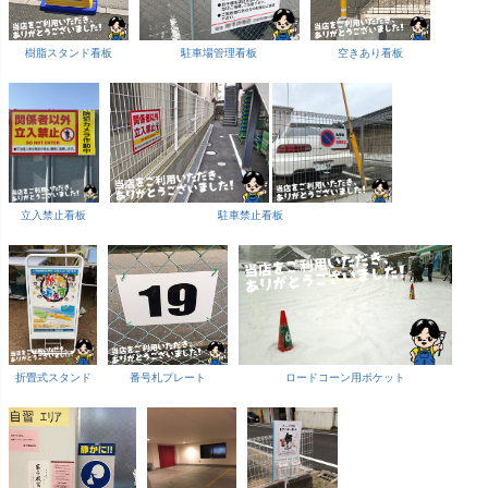
樹脂スタンド看板
駐車場管理看板
空きあり看板
立入禁止看板
駐車禁止看板
折畳式スタンド
番号札プレート
ロードコーン用ポケット