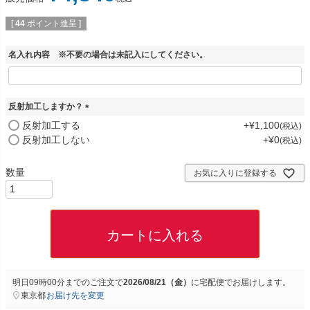
[
44
ポイント進呈 ]
名入れ内容 ※不要の場合は未記入にしてください。
反射加工しますか？
(
反射加工する
+
¥
1,100
税込
必
反射加工しない
+
¥
0
税込
須
)
お気に入りに登録する
カートに入れる
明日
09時00分
までのご注文で
2026/08/21（金）
に
宅配便
でお届けします。
東京都
お届け先を変更