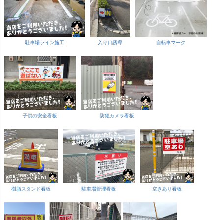
駐車場ライン施工
入り口誘導
自転車マーク
子供の安全看板
防犯カメラ看板
樹脂スタンド看板
駐車場管理看板
空きあり看板