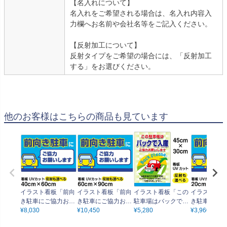
【名入れについて】
名入れをご希望される場合は、名入れ内容入
力欄へお名前や会社名等をご記入ください。
【反射加工について】
反射タイプをご希望の場合には、「反射加工
する」をお選びください。
他のお客様はこちらの商品も見ています
イラスト看板「前向
イラスト看板「前向
イラスト看板「この
イラスト看板
き駐車にご協力お願
き駐車にご協力お願
駐車場はバックで入
き駐車にご協
いします」中サイズ
¥
8,030
いします」大サイズ
¥
10,450
庫 ご協力お願いしま
¥
5,280
いします」特
¥
3,960
（60cm×40cm） 取
（90cm×60cm） 取
す」小サイズ（45c
ズ（30cm×2