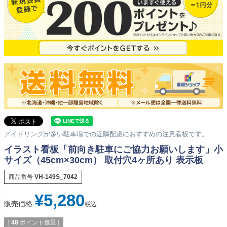
アイドリングが多い駐車場での近隣配慮におすすめの注意看板です。
イラスト看板「前向き駐車にご協力お願いします」小
サイズ（45cm×30cm） 取付穴4ヶ所あり 表示板
商品番号
VH-149S_7042
¥
5,280
販売価格
税込
[
48
ポイント進呈 ]