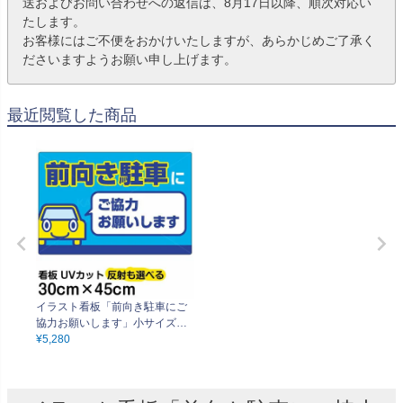
送およびお問い合わせへの返信は、8月17日以降、順次対応い
たします。
お客様にはご不便をおかけいたしますが、あらかじめご了承く
ださいますようお願い申し上げます。
最近閲覧した商品
イラスト看板「前向き駐車にご
協力お願いします」小サイズ（4
5cm×30cm） 取付穴4ヶ所あり
¥
5,280
表示板