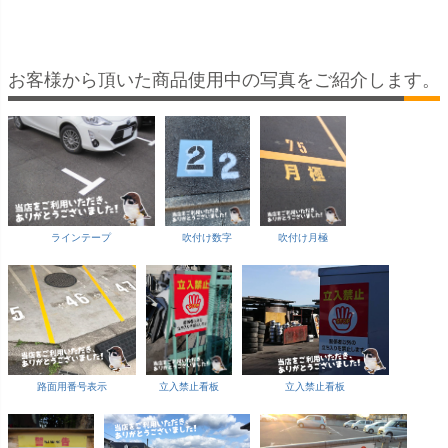
付穴6ヶ所あり 表示
付穴8ヶ所あり 表示
m×30cm） 取付穴4
取付穴4ヶ所
板
板
ヶ所あり 表示板
示板
お客様から頂いた商品使用中の写真をご紹介します。
ラインテープ
吹付け数字
吹付け月極
路面用番号表示
立入禁止看板
立入禁止看板