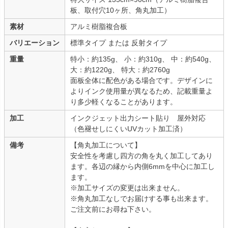
板、取付穴10ヶ所、角丸加工）
素材
アルミ樹脂複合板
バリエーション
標準タイプ または 反射タイプ
重量
特小：約135g、 小：約310g、 中：約540g、
大：約1220g、 特大：約2760g
面板全体に配色がある場合です。デザインに
よりインク使用量が異なるため、記載重量よ
り多少軽くなることがあります。
加工
インクジェット出力シート貼り 屋外対応
（色褪せしにくいUVカット加工済）
備考
【角丸加工について】
安全性を考慮し四方の角を丸く加工してあり
ます。各辺の縁から内側6mmを中心に加工し
ます。
※加工サイズの変更は出来ません。
※角丸加工なしでお届けする事も出来ます。
ご注文前にお尋ね下さい。