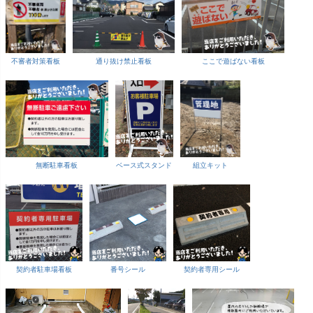
不審者対策看板
通り抜け禁止看板
ここで遊ばない看板
無断駐車看板
ベース式スタンド
組立キット
契約者駐車場看板
番号シール
契約者専用シール