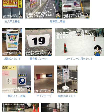
立入禁止看板
駐車禁止看板
折畳式スタンド
番号札プレート
ロードコーン用ポケット
静かに！！看板
ラインテープ
簡易式スタンド