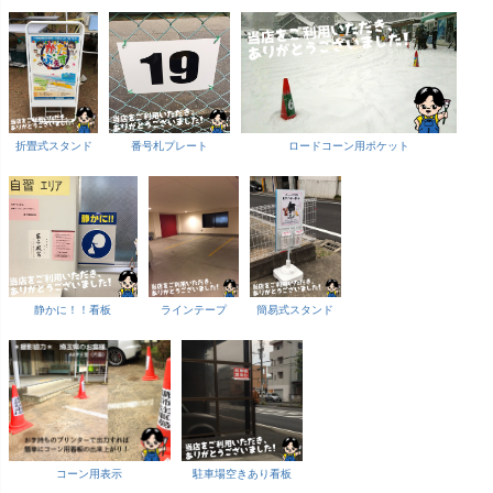
折畳式スタンド
番号札プレート
ロードコーン用ポケット
静かに！！看板
ラインテープ
簡易式スタンド
コーン用表示
駐車場空きあり看板