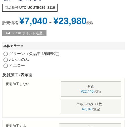
商品番号
UTO-UCUTE039_8116
¥
7,040
¥
23,980
販売価格
〜
税込
[
64
〜
218
ポイント進呈 ]
本体カラー
(
グリーン（欠品中 納期未定）
必
パネルのみ
須
イエロー
)
反射加工
表示面
反射加工しない
片面
¥
22,440
税込
パネルのみ（1枚）
¥
7,040
税込
反射加工する