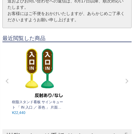
送およびお問い合わせへの返信は、8月17日以降、順次対応い
たします。
お客様にはご不便をおかけいたしますが、あらかじめご了承く
ださいますようお願い申し上げます。
最近閲覧した商品
樹脂スタンド看板 サインキュー
ト 「 IN 入口 ／ 茶色 」 片面の
み 本体カラー （イエロー・グリ
¥
22,440
ーン） 反射加工も出来ます！