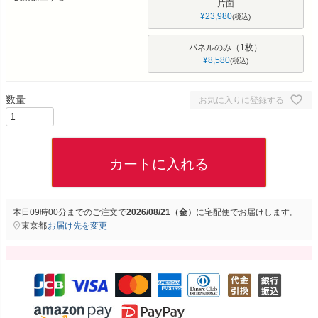
片面
¥
23,980
税込
パネルのみ（1枚）
¥
8,580
税込
お気に入りに登録する
カートに入れる
本日
09時00分
までのご注文で
2026/08/21（金）
に
宅配便
でお届けします。
東京都
お届け先を変更