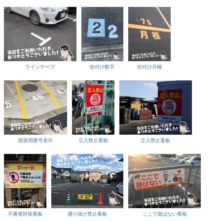
ラインテープ
吹付け数字
吹付け月極
路面用番号表示
立入禁止看板
立入禁止看板
不審者対策看板
通り抜け禁止看板
ここで遊ばない看板