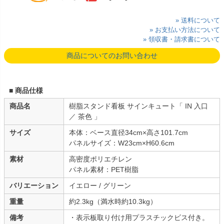
» 送料について
» お支払い方法について
» 領収書・請求書について
商品についてのお問い合わせ
■ 商品仕様
商品名
樹脂スタンド看板 サインキュート「 IN 入口
／ 茶色 」
サイズ
本体：ベース直径34cm×高さ101.7cm
パネルサイズ：W23cm×H60.6cm
素材
高密度ポリエチレン
パネル素材：PET樹脂
バリエーション
イエロー / グリーン
重量
約2.3kg（満水時約10.3kg）
備考
・表示板取り付け用プラスチックビス付き。