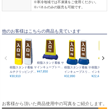
※寒冷地域では不凍液をご使用ください。
※パネルのみの販売も可能です。
他のお客様はこちらの商品も見ています
樹脂スタンド看板 サ
インキューブトール
樹脂スタンド看板 マ
樹脂スタンド看板 サ
樹脂スタンド
「 IN 入口 ／ 茶色 」
¥
47,850
ルチクリッピングサ
インキューブスリム
インキュート 
片面のみ 本体カラー
イン 「 IN 入口 ／ 茶
¥
30,910
「 IN 入口 ／ 茶色 」
¥
32,890
T 出口 ／ 茶
¥
22,440
（イエロー） 反射加
色 」 片面のみ 本体
片面のみ 本体カラー
面のみ 本体
工も出来ます！
カラー（イエロー・
（イエロー・グレ
（イエロー・
グレー） 反射加工も
ー） 反射加工も出来
ン） 反射加
出来ます！
ます！
来ます！
お客様から頂いた商品使用中の写真をご紹介します。