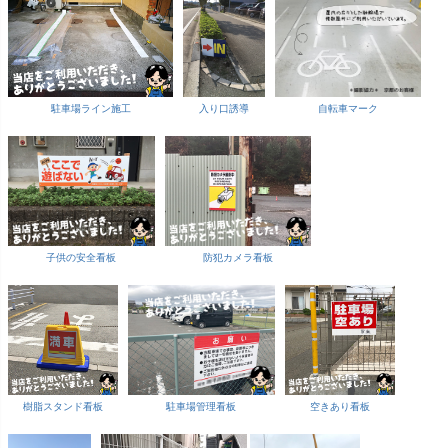
駐車場ライン施工
入り口誘導
自転車マーク
子供の安全看板
防犯カメラ看板
樹脂スタンド看板
駐車場管理看板
空きあり看板