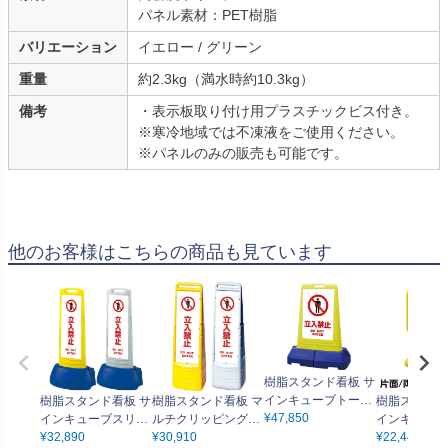
パネル素材：PET樹脂
バリエーション
イエロー / グリーン
重量
約2.3kg（満水時約10.3kg）
備考
・表示板取り付け用プラスチックビス付き。
※寒冷地域では不凍液をご使用ください。
※パネルのみの販売も可能です。
他のお客様はこちらの商品も見ています
樹脂スタンド看板 サ
インキューブトール
樹脂スタンド看板 サ
樹脂スタンド看板 マ
樹脂スタンド
「 立入禁止 DO NOT
¥
47,850
インキューブスリム
ルチクリッピングサ
インキュート 
ENTER ／ 白色 」本
「 立入禁止 DO NOT
¥
32,890
イン 「 立入禁止 DO
¥
30,910
入禁止 DO NO
¥
22,440