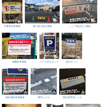
不審者対策看板
通り抜け禁止看板
ここで遊ばない看板
無断駐車看板
ベース式スタンド
組立キット
契約者駐車場看板
番号シール
契約者専用シール