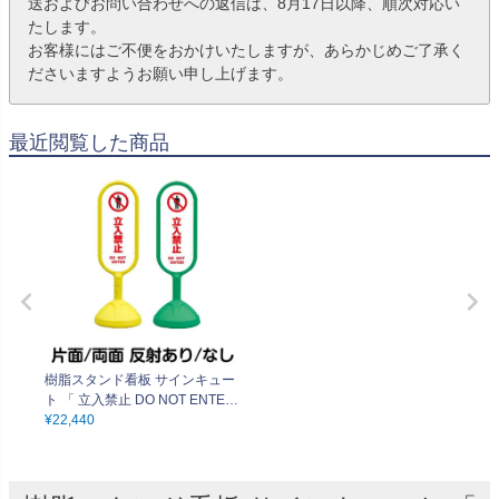
送およびお問い合わせへの返信は、8月17日以降、順次対応い
たします。
お客様にはご不便をおかけいたしますが、あらかじめご了承く
ださいますようお願い申し上げます。
最近閲覧した商品
樹脂スタンド看板 サインキュー
ト 「 立入禁止 DO NOT ENTER
／ 白色 」 本体カラー （イエロ
¥
22,440
ー・グリーン） 反射加工も出
来ます！