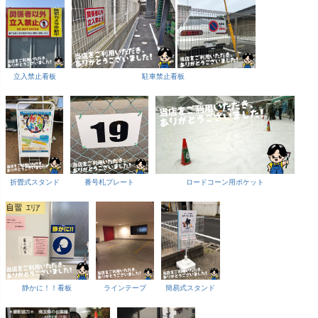
立入禁止看板
駐車禁止看板
折畳式スタンド
番号札プレート
ロードコーン用ポケット
静かに！！看板
ラインテープ
簡易式スタンド