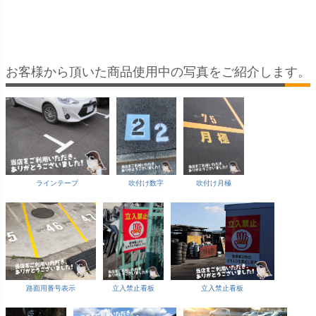
体カラー（イエロ
ENTER ／ 白色 」本
NOT ENTER ／ 白色
ER ／ 白色 
ー） 反射加工も出来
体カラー（イエロ
」本体カラー（イエ
カラー （イ
ます！
ー・グレー） 反射加
ロー・グレー） 反射
グリーン） 
工も出来ます！
加工も出来ます！
工も出来ます
お客様から頂いた商品使用中の写真をご紹介します。
ラインテープ
吹付け数字
吹付け月極
路面用番号表示
立入禁止看板
立入禁止看板