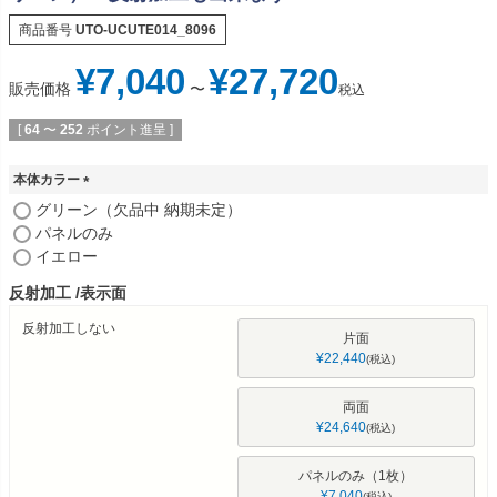
商品番号
UTO-UCUTE014_8096
¥
7,040
¥
27,720
販売価格
〜
税込
[
64
〜
252
ポイント進呈 ]
本体カラー
(
グリーン（欠品中 納期未定）
必
パネルのみ
須
イエロー
)
反射加工
表示面
反射加工しない
片面
¥
22,440
税込
両面
¥
24,640
税込
パネルのみ（1枚）
¥
7,040
税込