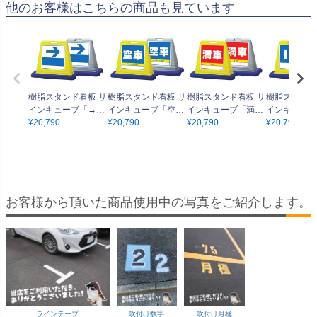
他のお客様はこちらの商品も見ています
樹脂スタンド看板 サ
樹脂スタンド看板 サ
樹脂スタンド看板 サ
樹脂スタンド
インキューブ「→
インキューブ「空
インキューブ「満
インキューブ
（右矢印）」立て看
¥
20,790
車」立て看板 駐車場
¥
20,790
車」立て看板 駐車場
¥
20,790
立て看板 駐車
¥
20,790
板 駐車場 スタンド
スタンド看板 標識
スタンド看板 標識
タンド看板 標
看板 標識 注水式 ウ
注水式 ウェイト付き
注水式 ウェイト付き
水式 ウェイ
ェイト付き 屋外対応
屋外対応 駐車場 駐
屋外対応 駐車場 駐
屋外対応 駐車
駐車場 駐輪場
輪場
輪場
輪場
お客様から頂いた商品使用中の写真をご紹介します。
ラインテープ
吹付け数字
吹付け月極