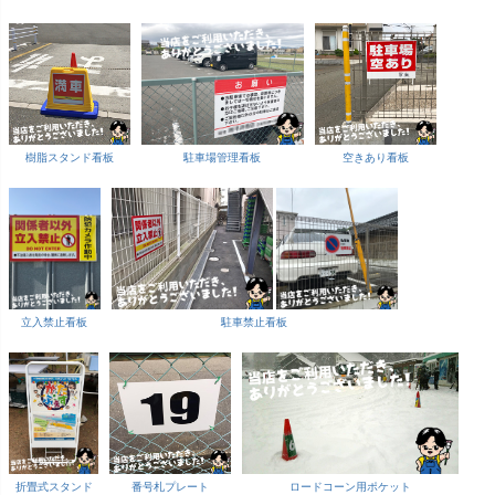
樹脂スタンド看板
駐車場管理看板
空きあり看板
立入禁止看板
駐車禁止看板
折畳式スタンド
番号札プレート
ロードコーン用ポケット