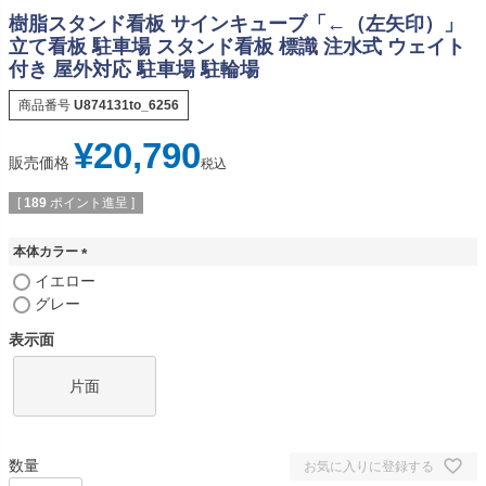
樹脂スタンド看板 サインキューブ「←（左矢印）」
立て看板 駐車場 スタンド看板 標識 注水式 ウェイト
付き 屋外対応 駐車場 駐輪場
商品番号
U874131to_6256
¥
20,790
販売価格
税込
[
189
ポイント進呈 ]
本体カラー
(
イエロー
必
グレー
須
)
表示面
片面
お気に入りに登録する