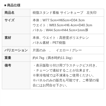
■ 商品仕様
商品名
樹脂スタンド看板 サインキューブ 左矢印
サイズ
本体：W77.5cm×H65cm×D34.3cm
ウエイト：W83.5cm×H6.4cm×D40.3cm
パネル：W44.5cm×H44.5cm×1mm厚
素材
本体、ウエイト：高密度ポリエチレン
パネル素材：PET樹脂
バリエーション
片面のみ 、 イエロー / グレー
重量
約4.7kg（満水時約11.1kg）
備考
・表示版取り付け用プラスチックビス付き。
・チェーンで連結することが出来ます。
※寒冷地域では不凍液をご使用ください。
※パネルのみの販売も可能です。ご希望の場
合にはお問合せ下さい。