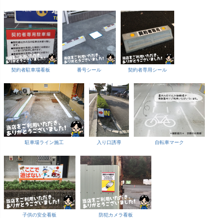
契約者駐車場看板
番号シール
契約者専用シール
駐車場ライン施工
入り口誘導
自転車マーク
子供の安全看板
防犯カメラ看板