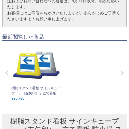
送およびお問い合わせへの返信は、8月17日以降、順次対応い
たします。
お客様にはご不便をおかけいたしますが、あらかじめご了承く
ださいますようお願い申し上げます。
最近閲覧した商品
樹脂スタンド看板 サインキュー
ブ「←（左矢印）」立て看板 駐
車場 スタンド看板 標識 注水式
¥
20,790
ウェイト付き 屋外対応 駐車場
駐輪場
樹脂スタンド看板 サインキューブ