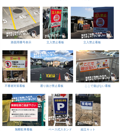
路面用番号表示
立入禁止看板
立入禁止看板
不審者対策看板
通り抜け禁止看板
ここで遊ばない看板
無断駐車看板
ベース式スタンド
組立キット