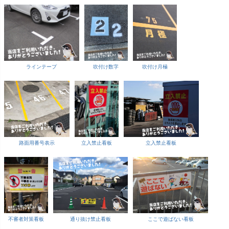
ラインテープ
吹付け数字
吹付け月極
路面用番号表示
立入禁止看板
立入禁止看板
不審者対策看板
通り抜け禁止看板
ここで遊ばない看板