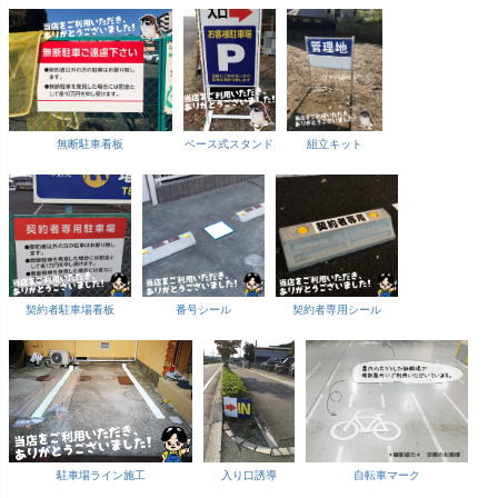
無断駐車看板
ベース式スタンド
組立キット
契約者駐車場看板
番号シール
契約者専用シール
駐車場ライン施工
入り口誘導
自転車マーク