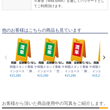
※単管（Φ48.6mm）を通してバリケードとし
てご利用頂けます。
他のお客様はこちらの商品も見ています
樹脂スタンド看板 サ
樹脂スタンド看板 サ
樹脂スタンド看板 サ
樹脂スタンド
インエース 「 満車
インエース 「 空車
インエース 「 満車
インエース 「
／ 緑色 」 両面表示
¥
15,290
／ 緑色 」 両面表示
¥
15,290
／ 赤色 」 両面表示
¥
15,290
専用 進入禁止
¥
15,290
イエロー
イエロー
イエロー
面表示 イエ
お客様から頂いた商品使用中の写真をご紹介します。