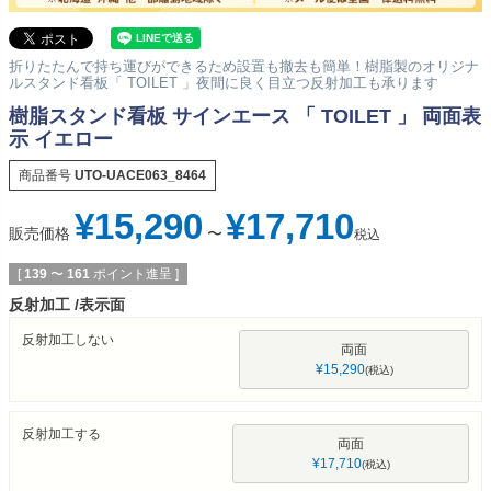
折りたたんで持ち運びができるため設置も撤去も簡単！樹脂製のオリジナ
ルスタンド看板「 TOILET 」夜間に良く目立つ反射加工も承ります
樹脂スタンド看板 サインエース 「 TOILET 」 両面表
示 イエロー
商品番号
UTO-UACE063_8464
¥
15,290
¥
17,710
販売価格
〜
税込
[
139
〜
161
ポイント進呈 ]
反射加工
表示面
反射加工しない
両面
¥
15,290
税込
反射加工する
両面
¥
17,710
税込