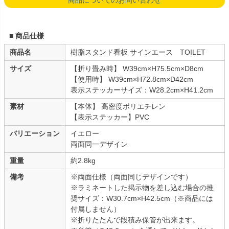
商品についてのお問い合わせ
■ 商品仕様
商品名
樹脂スタンド看板 サインエース TOILET
サイズ
【折り畳み時】 W39cm×H75.5cm×D8cm
【使用時】 W39cm×H72.8cm×D42cm
表示ステッカーサイズ：W28.2cm×H41.2cm
素材
【本体】 高密度ポリエチレン
【表示ステッカー】PVC
バリエーション
イエロー
両面同一デザイン
重量
約2.8kg
備考
※両面仕様（両面同じデザインです）
※ラミネートした掲示物を差し込む場合の推
奨サイズ：W30.7cm×H42.5cm（※商品には
付属しません）
※折りたたんで段積み保管が出来ます。