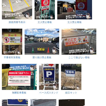
路面用番号表示
立入禁止看板
立入禁止看板
不審者対策看板
通り抜け禁止看板
ここで遊ばない看板
無断駐車看板
ベース式スタンド
組立キット