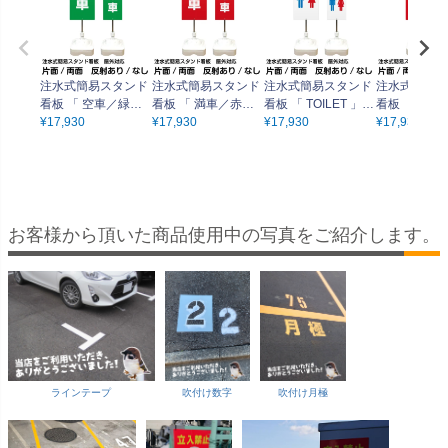
注水式簡易スタンド
注水式簡易スタンド
注水式簡易スタンド
注水式簡易ス
看板 「 空車／緑色
看板 「 満車／赤色
看板 「 TOILET 」
看板 「 禁煙
」 サイズ（大・小）
¥
17,930
」 サイズ（大・小）
¥
17,930
サイズ（大・小）片
¥
17,930
KING／赤色 
¥
17,930
片面または両面 反射
片面または両面 反射
面または両面 反射加
ズ（大・小）
加工も出来ます！
加工も出来ます！
工も出来ます！
たは両面 反
出来ます！
お客様から頂いた商品使用中の写真をご紹介します。
ラインテープ
吹付け数字
吹付け月極