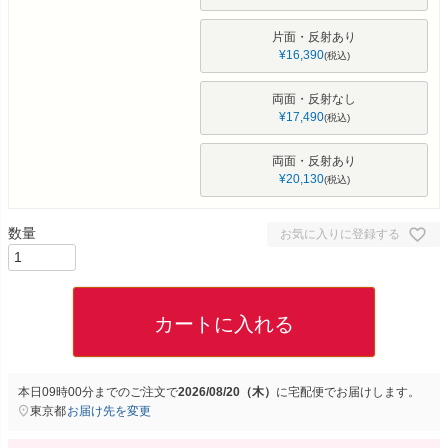
片面・反射あり
¥
16,390
税込
両面・反射なし
¥
17,490
税込
両面・反射あり
¥
20,130
税込
お気に入りに登録する
カートに入れる
本日
09時00分
までのご注文で
2026/08/20（木）
に
宅配便
でお届けします。
東京都
お届け先を変更