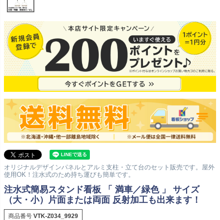
オリジナルデザインパネルとアルミ支柱・立て台のセット販売です。屋外
使用OK！注水式のため持ち運びも簡単です。
注水式簡易スタンド看板 「 満車／緑色 」 サイズ
（大・小）片面または両面 反射加工も出来ます！
商品番号
VTK-Z034_9929