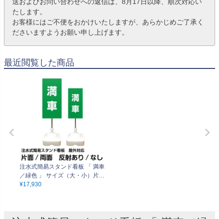
送およびお問い合わせへの返信は、8月17日以降、順次対応い
たします。
お客様にはご不便をおかけいたしますが、あらかじめご了承く
ださいますようお願い申し上げます。
最近閲覧した商品
注水式簡易スタンド看板 「 満車
／緑色 」 サイズ（大・小）片面
または両面 反射加工も出来ま
¥
17,930
す！