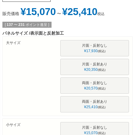
¥
15,070
¥
25,410
販売価格
〜
税込
[
137
〜
231
ポイント進呈 ]
パネルサイズ
表示面と反射加工
大サイズ
片面・反射なし
¥
17,930
税込
片面・反射あり
¥
20,350
税込
両面・反射なし
¥
20,570
税込
両面・反射あり
¥
25,410
税込
小サイズ
片面・反射なし
¥
15,070
税込