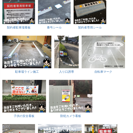
契約者駐車場看板
番号シール
契約者専用シール
駐車場ライン施工
入り口誘導
自転車マーク
子供の安全看板
防犯カメラ看板