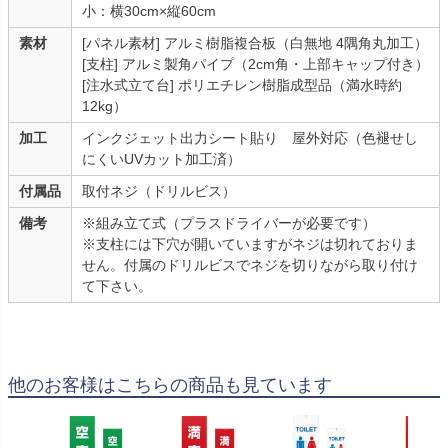
小：横30cm×縦60cm
素材
[パネル素材] アルミ樹脂複合板（白無地 4隅角丸加工）
[支柱] アルミ製角パイプ（2cm角・上部キャップ付き）
[注水式立て台] ポリエチレン樹脂成型品（満水時約
12kg）
加工
インクジェット出力シート貼り 屋外対応（色褪せし
にくいUVカット加工済）
付属品
取付ネジ（ドリルビス）
備考
※組み立て式（プラスドライバーが必要です）
※支柱には下穴が開いていますがネジは切れておりま
せん。付属のドリルビスでネジを切りながら取り付け
て下さい。
他のお客様はこちらの商品も見ています