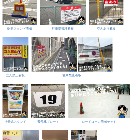
樹脂スタンド看板
駐車場管理看板
空きあり看板
立入禁止看板
駐車禁止看板
折畳式スタンド
番号札プレート
ロードコーン用ポケット