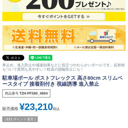
車止め、進入防止や減速効果などに役立つやわらかいポールです。反射材
もついて夜間も見やすい！畦道の脱輪防止にも！
駐車場ポール ポストフレックス 高さ80cm スリムベ
ースタイプ 接着剤付き 視線誘導 進入禁止
商品番号
TZH-PFS80_4804
¥
23,210
販売価格
税込
[
211
ポイント進呈 ]