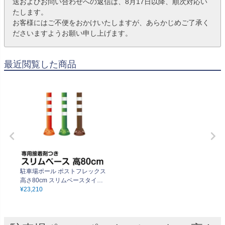
送およびお問い合わせへの返信は、8月17日以降、順次対応い
たします。
お客様にはご不便をおかけいたしますが、あらかじめご了承く
ださいますようお願い申し上げます。
最近閲覧した商品
駐車場ポール ポストフレックス
高さ80cm スリムベースタイプ
接着剤付き 視線誘導 進入禁止
¥
23,210