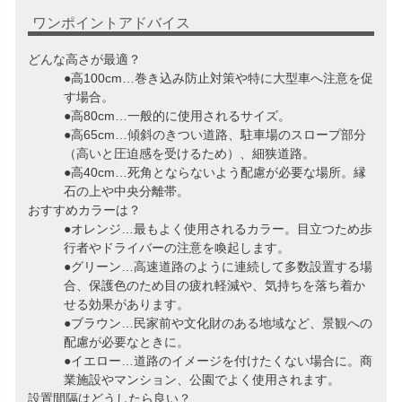
ワンポイントアドバイス
どんな高さが最適？
●高100cm…巻き込み防止対策や特に大型車へ注意を促
す場合。
●高80cm…一般的に使用されるサイズ。
●高65cm…傾斜のきつい道路、駐車場のスロープ部分
（高いと圧迫感を受けるため）、細狭道路。
●高40cm…死角とならないよう配慮が必要な場所。縁
石の上や中央分離帯。
おすすめカラーは？
●オレンジ…最もよく使用されるカラー。目立つため歩
行者やドライバーの注意を喚起します。
●グリーン…高速道路のように連続して多数設置する場
合、保護色のため目の疲れ軽減や、気持ちを落ち着か
せる効果があります。
●ブラウン…民家前や文化財のある地域など、景観への
配慮が必要なときに。
●イエロー…道路のイメージを付けたくない場合に。商
業施設やマンション、公園でよく使用されます。
設置間隔はどうしたら良い？