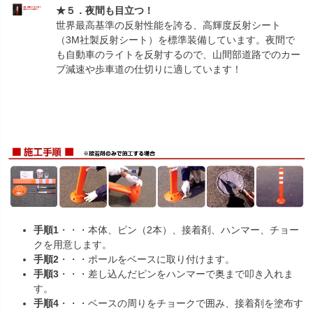
★５．夜間も目立つ！
世界最高基準の反射性能を誇る、高輝度反射シート
（3M社製反射シート）を標準装備しています。夜間で
も自動車のライトを反射するので、山間部道路でのカー
ブ減速や歩車道の仕切りに適しています！
手順1
・・・本体、ピン（2本）、接着剤、ハンマー、チョー
クを用意します。
手順2
・・・ポールをベースに取り付けます。
手順3
・・・差し込んだピンをハンマーで奥まで叩き入れま
す。
手順4
・・・ベースの周りをチョークで囲み、接着剤を塗布す