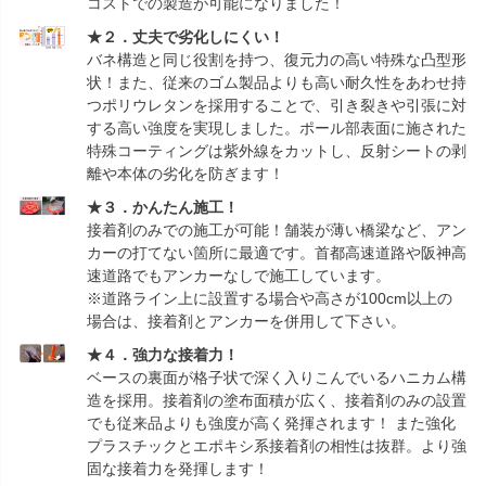
コストでの製造が可能になりました！
★２．丈夫で劣化しにくい！
バネ構造と同じ役割を持つ、復元力の高い特殊な凸型形
状！また、従来のゴム製品よりも高い耐久性をあわせ持
つポリウレタンを採用することで、引き裂きや引張に対
する高い強度を実現しました。ポール部表面に施された
特殊コーティングは紫外線をカットし、反射シートの剥
離や本体の劣化を防ぎます！
★３．かんたん施工！
接着剤のみでの施工が可能！舗装が薄い橋梁など、アン
カーの打てない箇所に最適です。首都高速道路や阪神高
速道路でもアンカーなしで施工しています。
※道路ライン上に設置する場合や高さが100cm以上の
場合は、接着剤とアンカーを併用して下さい。
★４．強力な接着力！
ベースの裏面が格子状で深く入りこんでいるハニカム構
造を採用。接着剤の塗布面積が広く、接着剤のみの設置
でも従来品よりも強度が高く発揮されます！ また強化
プラスチックとエポキシ系接着剤の相性は抜群。より強
固な接着力を発揮します！