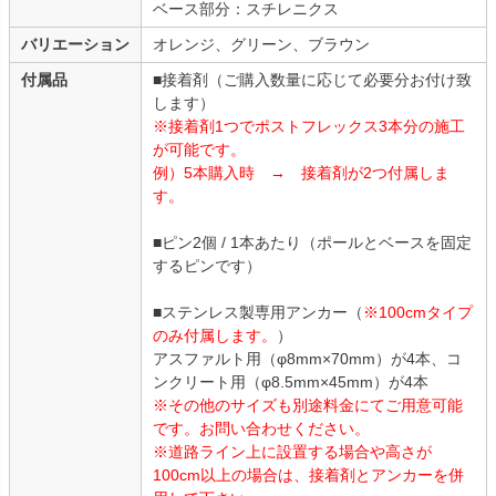
ベース部分：スチレニクス
バリエーション
オレンジ、グリーン、ブラウン
付属品
■接着剤（ご購入数量に応じて必要分お付け致
します）
※接着剤1つでポストフレックス3本分の施工
が可能です。
例）5本購入時 → 接着剤が2つ付属しま
す。
■ピン2個 / 1本あたり（ポールとベースを固定
するピンです）
■ステンレス製専用アンカー（
※100cmタイプ
のみ付属します。
）
アスファルト用（φ8mm×70mm）が4本、コ
ンクリート用（φ8.5mm×45mm）が4本
※その他のサイズも別途料金にてご用意可能
です。お問い合わせください。
※道路ライン上に設置する場合や高さが
100cm以上の場合は、接着剤とアンカーを併