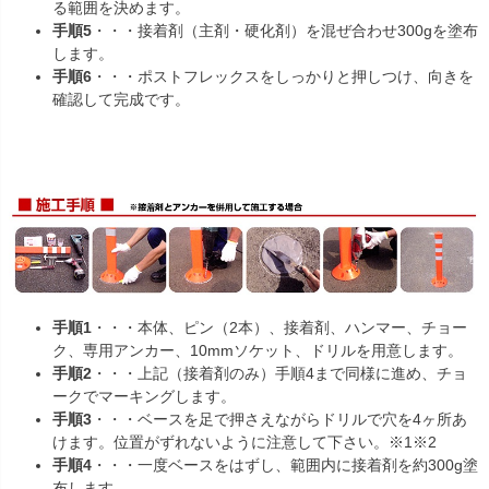
る範囲を決めます。
手順5
・・・接着剤（主剤・硬化剤）を混ぜ合わせ300gを塗布
します。
手順6
・・・ポストフレックスをしっかりと押しつけ、向きを
確認して完成です。
手順1
・・・本体、ピン（2本）、接着剤、ハンマー、チョー
ク、専用アンカー、10mmソケット、ドリルを用意します。
手順2
・・・上記（接着剤のみ）手順4まで同様に進め、チョ
ークでマーキングします。
手順3
・・・ベースを足で押さえながらドリルで穴を4ヶ所あ
けます。位置がずれないように注意して下さい。※1※2
手順4
・・・一度ベースをはずし、範囲内に接着剤を約300g塗
布します。