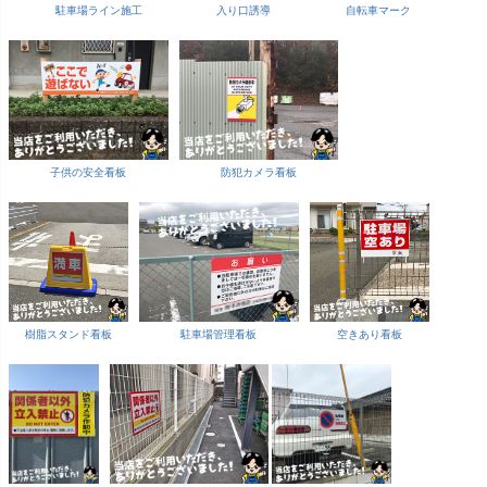
駐車場ライン施工
入り口誘導
自転車マーク
子供の安全看板
防犯カメラ看板
樹脂スタンド看板
駐車場管理看板
空きあり看板