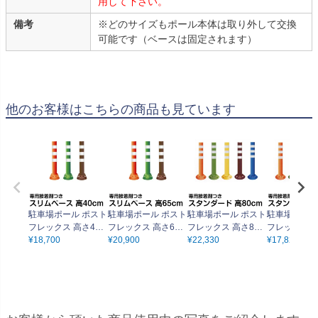
用して下さい。
備考
※どのサイズもポール本体は取り外して交換
可能です（ベースは固定されます）
他のお客様はこちらの商品も見ています
駐車場ポール ポスト
駐車場ポール ポスト
駐車場ポール ポスト
駐車場ポール
フレックス 高さ40c
フレックス 高さ65c
フレックス 高さ80c
フレックス 高
m スリムベースタイ
¥
18,700
m スリムベースタイ
¥
20,900
m スタンダードタイ
¥
22,330
m スタンダ
¥
17,820
プ 接着剤付き 視線
プ 接着剤付き 視線
プ 接着剤付き 視線
プ 接着剤付き
誘導 進入禁止
誘導 進入禁止
誘導 進入禁止
誘導 進入禁