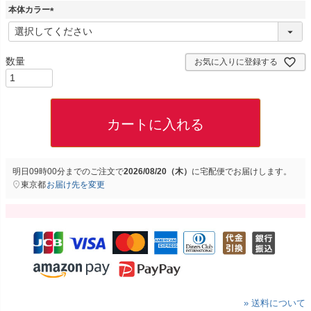
本体カラー
(
必
須
お気に入りに登録する
)
カートに入れる
明日
09時00分
までのご注文で
2026/08/20（木）
に
宅配便
でお届けします。
東京都
お届け先を変更
» 送料について