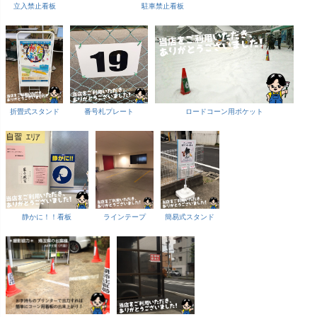
立入禁止看板
駐車禁止看板
折畳式スタンド
番号札プレート
ロードコーン用ポケット
静かに！！看板
ラインテープ
簡易式スタンド