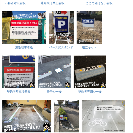
不審者対策看板
通り抜け禁止看板
ここで遊ばない看板
無断駐車看板
ベース式スタンド
組立キット
契約者駐車場看板
番号シール
契約者専用シール