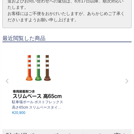
送およびお問い合わせへの返信は、8月17日以降、順次対応い
たします。
お客様にはご不便をおかけいたしますが、あらかじめご了承く
ださいますようお願い申し上げます。
最近閲覧した商品
駐車場ポール ポストフレックス
高さ65cm スリムベースタイプ
接着剤付き 視線誘導 進入禁止
¥
20,900