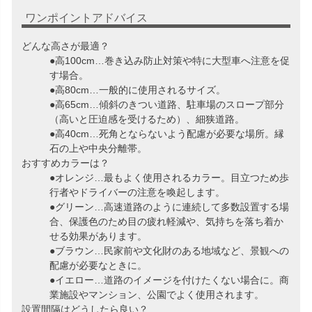
ワンポイントアドバイス
どんな高さが最適？
●高100cm…巻き込み防止対策や特に大型車へ注意を促
す場合。
●高80cm…一般的に使用されるサイズ。
●高65cm…傾斜のきつい道路、駐車場のスロープ部分
（高いと圧迫感を受けるため）、細狭道路。
●高40cm…死角とならないよう配慮が必要な場所。縁
石の上や中央分離帯。
おすすめカラーは？
●オレンジ…最もよく使用されるカラー。目立つため歩
行者やドライバーの注意を喚起します。
●グリーン…高速道路のように連続して多数設置する場
合、保護色のため目の疲れ軽減や、気持ちを落ち着か
せる効果があります。
●ブラウン…民家前や文化財のある地域など、景観への
配慮が必要なときに。
●イエロー…道路のイメージを付けたくない場合に。商
業施設やマンション、公園でよく使用されます。
設置間隔はどうしたら良い？