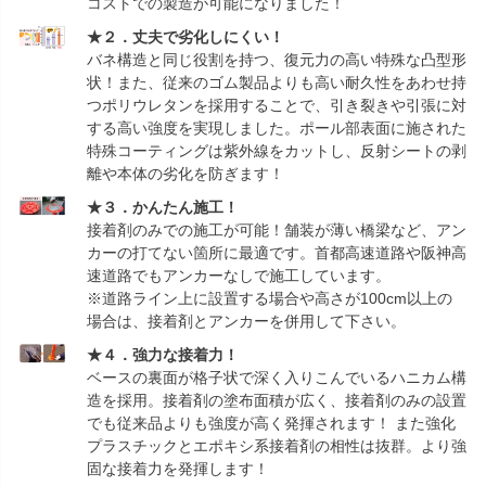
コストでの製造が可能になりました！
★２．丈夫で劣化しにくい！
バネ構造と同じ役割を持つ、復元力の高い特殊な凸型形
状！また、従来のゴム製品よりも高い耐久性をあわせ持
つポリウレタンを採用することで、引き裂きや引張に対
する高い強度を実現しました。ポール部表面に施された
特殊コーティングは紫外線をカットし、反射シートの剥
離や本体の劣化を防ぎます！
★３．かんたん施工！
接着剤のみでの施工が可能！舗装が薄い橋梁など、アン
カーの打てない箇所に最適です。首都高速道路や阪神高
速道路でもアンカーなしで施工しています。
※道路ライン上に設置する場合や高さが100cm以上の
場合は、接着剤とアンカーを併用して下さい。
★４．強力な接着力！
ベースの裏面が格子状で深く入りこんでいるハニカム構
造を採用。接着剤の塗布面積が広く、接着剤のみの設置
でも従来品よりも強度が高く発揮されます！ また強化
プラスチックとエポキシ系接着剤の相性は抜群。より強
固な接着力を発揮します！