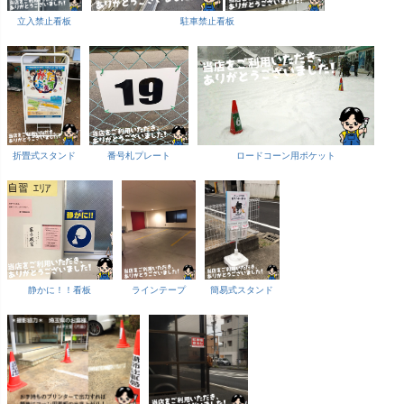
立入禁止看板
駐車禁止看板
折畳式スタンド
番号札プレート
ロードコーン用ポケット
静かに！！看板
ラインテープ
簡易式スタンド