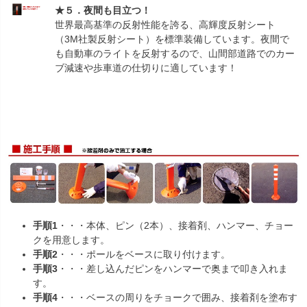
★５．夜間も目立つ！
世界最高基準の反射性能を誇る、高輝度反射シート
（3M社製反射シート）を標準装備しています。夜間で
も自動車のライトを反射するので、山間部道路でのカー
ブ減速や歩車道の仕切りに適しています！
手順1
・・・本体、ピン（2本）、接着剤、ハンマー、チョー
クを用意します。
手順2
・・・ポールをベースに取り付けます。
手順3
・・・差し込んだピンをハンマーで奥まで叩き入れま
す。
手順4
・・・ベースの周りをチョークで囲み、接着剤を塗布す