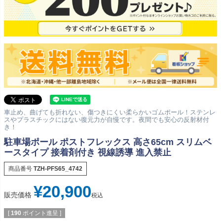
車止め、曲げても折れない、傷つきにくい柔らかいゴムポール！ステンレ
スやプラスチックにはない復元力が自慢です。夜間でも安心の反射材付
き！
駐車場ポール ポストフレックス 高さ65cm スリムベ
ースタイプ 接着剤付き 視線誘導 進入禁止
商品番号
TZH-PFS65_4742
¥
20,900
販売価格
税込
[
190
ポイント進呈 ]