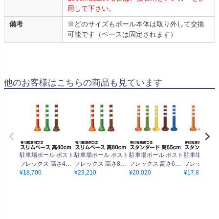
用して下さい。
備考
※どのサイズもポール本体は取り外して交換
可能です（ベースは固定されます）
他のお客様はこちらの商品も見ています
駐車場ポール ポスト
駐車場ポール ポスト
駐車場ポール ポスト
駐車場ポール
フレックス 高さ40c
フレックス 高さ80c
フレックス 高さ65c
フレックス 高
m スリムベースタイ
¥
18,700
m スリムベースタイ
¥
23,210
m スタンダードタイ
¥
20,020
m スタンダ
¥
17,820
プ 接着剤付き 視線
プ 接着剤付き 視線
プ 接着剤付き 視線
プ 接着剤付き
誘導 進入禁止
誘導 進入禁止
誘導 進入禁止
誘導 進入禁