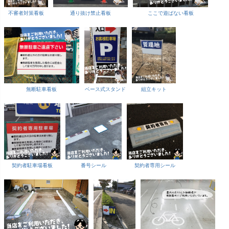
不審者対策看板
通り抜け禁止看板
ここで遊ばない看板
無断駐車看板
ベース式スタンド
組立キット
契約者駐車場看板
番号シール
契約者専用シール