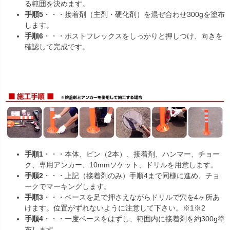
る範囲を決めます。
手順5
・・・接着剤（主剤・硬化剤）を混ぜ合わせ300gを塗布
します。
手順6
・・・ポストフレックスをしっかりと押しつけ、向きを
確認して完成です。
手順1
・・・本体、ピン（2本）、接着剤、ハンマー、チョー
ク、専用アンカー、10mmソケット、ドリルを用意します。
手順2
・・・上記（接着剤のみ）手順4まで同様に進め、チョ
ークでマーキングします。
手順3
・・・ベースを足で押さえながらドリルで穴を4ヶ所あ
けます。位置がずれないように注意して下さい。※1※2
手順4
・・・一度ベースをはずし、範囲内に接着剤を約300g塗
布します。