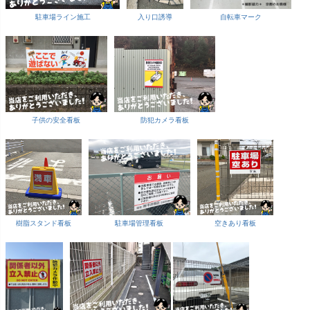
駐車場ライン施工
入り口誘導
自転車マーク
子供の安全看板
防犯カメラ看板
樹脂スタンド看板
駐車場管理看板
空きあり看板