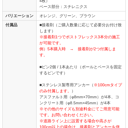
4枚）
ベース部分：スチレニクス
バリエーション
オレンジ、グリーン、ブラウン
付属品
■接着剤（ご購入数量に応じて必要分お付け致
します）
※接着剤1つでポストフレックス3本分の施工
が可能です。
例）5本購入時 → 接着剤が2つ付属しま
す。
■ピン2個 / 1本あたり（ポールとベースを固定
するピンです）
■ステンレス製専用アンカー（
※100cmタイプ
のみ付属します。
）
アスファルト用（φ8mm×70mm）が4本、コ
ンクリート用（φ8.5mm×45mm）が4本
※その他のサイズも別途料金にてご用意可能
です。お問い合わせください。
※道路ライン上に設置する場合や高さが
100cm以上の場合は、接着剤とアンカーを併