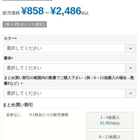
¥
858
¥
2,486
販売価格
〜
税込
[
8
〜
23
ポイント進呈 ]
カラー
(
必
須
書体
)
(
必
須
まとめ買い割引の範囲内の数量でご購入下さい（例：6～11枚購入の場合→数
)
量6など）
(
必
須
まとめ買い割引
)
反射なし ※1枚あたりの販売価格
1～5枚購入
¥
1,980
税込
6～11枚購入