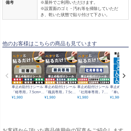
備考
※屋外でご利用いただけます。
※設置面のゴミ・汚れ等を掃除していただ
き、乾いた状態で貼り付けて下さい。
他のお客様はこちらの商品も見ています
車止め貼付けシール
車止め貼付けシール
車止め貼付けシール
車止め貼付け
「軽専用」7.5cm×3
「職員専用」7.5cm×
「社用車専用」7.5c
「車いすマー
0cm 屋外対応 強粘
¥
1,980
30cm 屋外対応 強粘
¥
1,980
m×30cm 屋外対応
¥
1,980
種」7.5cm×3
¥
1,980
着アルミシート
着アルミシート
強粘着アルミシート
外対応 強粘
シート
お客様から頂いた商品使用中の写真をご紹介します。