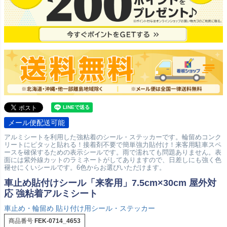
メール便配送可能
アルミシートを利用した強粘着のシール・ステッカーです。輪留めコンク
リートにピタッと貼れる！接着剤不要で簡単強力貼付け！来客用駐車スペ
ースを確保するための表示シールです。雨で濡れても問題ありません。表
面には紫外線カットのラミネートがしてありますので、日差しにも強く色
褪せにくいシールです。6色からお選びいただけます。
車止め貼付けシール「来客用」7.5cm×30cm 屋外対
応 強粘着アルミシート
車止め・輪留め 貼り付け用シール・ステッカー
商品番号
FEK-0714_4653