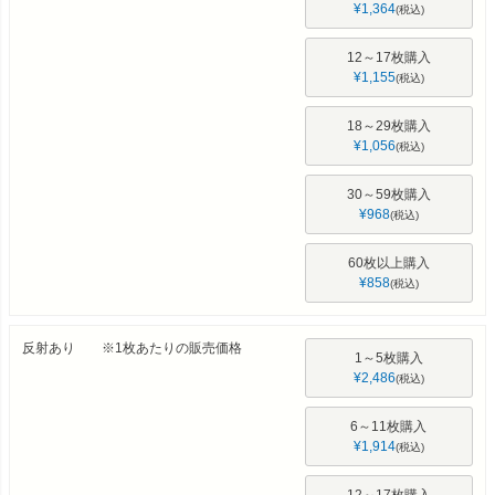
¥
1,364
税込
12～17枚購入
¥
1,155
税込
18～29枚購入
¥
1,056
税込
30～59枚購入
¥
968
税込
60枚以上購入
¥
858
税込
反射あり ※1枚あたりの販売価格
1～5枚購入
¥
2,486
税込
6～11枚購入
¥
1,914
税込