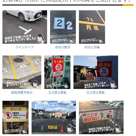
ラインテープ
吹付け数字
吹付け月極
路面用番号表示
立入禁止看板
立入禁止看板