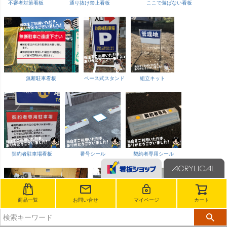
不審者対策看板
通り抜け禁止看板
ここで遊ばない看板
無断駐車看板
ベース式スタンド
組立キット
契約者駐車場看板
番号シール
契約者専用シール
商品一覧
お問い合せ
マイページ
カート