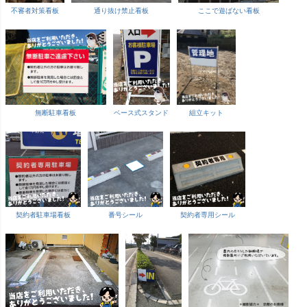
不審者対策看板
通り抜け禁止看板
ここで遊ばない看板
無断駐車看板
ベース式スタンド
組立キット
契約者駐車場看板
番号シール
契約者専用シール