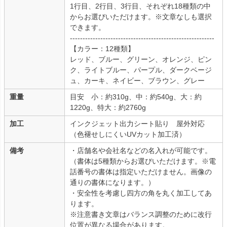
1行目、2行目、3行目、それぞれ18種類の中
からお選びいただけます。※文章なしも選択
できます。
---------------------------------------------------------
【カラー：12種類】
レッド、ブルー、グリーン、オレンジ、ピン
ク、ライトブルー、パープル、ダークベージ
ュ、カーキ、ネイビー、ブラウン、グレー
重量
目安 小：約310g、中：約540g、大：約
1220g、特大：約2760g
加工
インクジェット出力シート貼り 屋外対応
（色褪せしにくいUVカット加工済）
備考
・店舗名や会社名などの名入れが可能です。
（書体は5種類からお選びいただけます。※電
話番号の書体は指定いただけません。画像の
通りの書体になります。）
・安全性を考慮し四方の角を丸く加工してあ
ります。
※注意書き文章はバランス調整のために改行
位置が異なる場合があります。