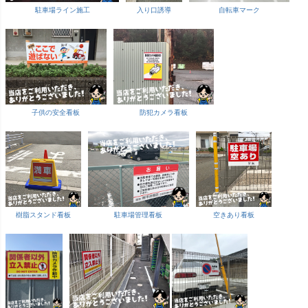
駐車場ライン施工
入り口誘導
自転車マーク
子供の安全看板
防犯カメラ看板
樹脂スタンド看板
駐車場管理看板
空きあり看板