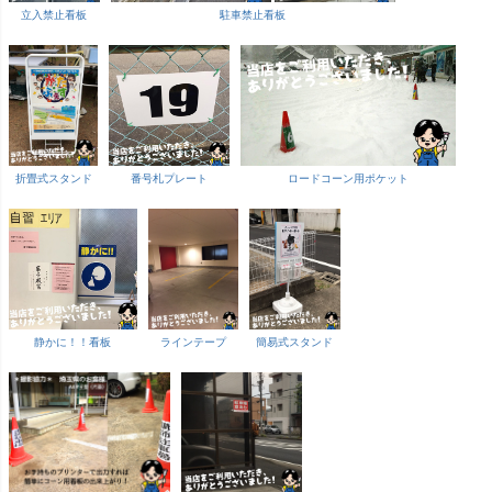
立入禁止看板
駐車禁止看板
折畳式スタンド
番号札プレート
ロードコーン用ポケット
静かに！！看板
ラインテープ
簡易式スタンド