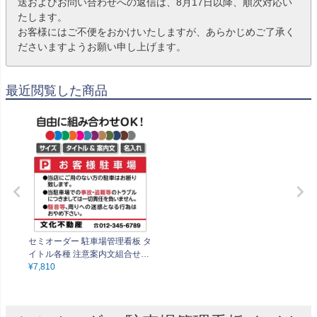
送およびお問い合わせへの返信は、8月17日以降、順次対応い
たします。
お客様にはご不便をおかけいたしますが、あらかじめご了承く
ださいますようお願い申し上げます。
最近閲覧した商品
セミオーダー 駐車場管理看板 タ
イトル各種 注意案内文組合せ自
由 オリジナル看板
¥
7,810