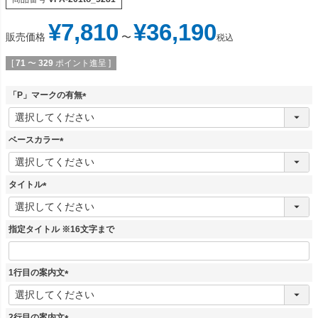
¥
7,810
¥
36,190
販売価格
〜
税込
[
71
〜
329
ポイント進呈 ]
「P」マークの有無
(
必
須
ベースカラー
)
(
必
須
タイトル
)
(
必
須
指定タイトル ※16文字まで
)
1行目の案内文
(
必
須
2行目の案内文