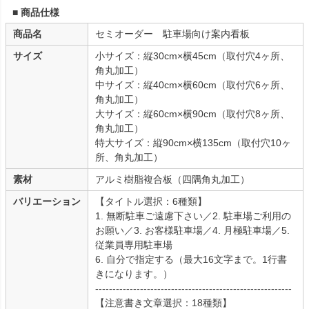
■ 商品仕様
商品名
セミオーダー 駐車場向け案内看板
サイズ
小サイズ：縦30cm×横45cm（取付穴4ヶ所、
角丸加工）
中サイズ：縦40cm×横60cm（取付穴6ヶ所、
角丸加工）
大サイズ：縦60cm×横90cm（取付穴8ヶ所、
角丸加工）
特大サイズ：縦90cm×横135cm（取付穴10ヶ
所、角丸加工）
素材
アルミ樹脂複合板（四隅角丸加工）
バリエーション
【タイトル選択：6種類】
1. 無断駐車ご遠慮下さい／2. 駐車場ご利用の
お願い／3. お客様駐車場／4. 月極駐車場／5.
従業員専用駐車場
6. 自分で指定する（最大16文字まで。1行書
きになります。）
---------------------------------------------------------
【注意書き文章選択：18種類】