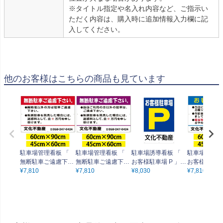
※タイトル指定や名入れ内容など、ご指示い
ただく内容は、購入時に追加情報入力欄に記
入してください。
他のお客様はこちらの商品も見ています
駐車場管理看板 「
駐車場管理看板 「
駐車場誘導看板 「
駐車場管理看
無断駐車ご遠慮下さ
無断駐車ご遠慮下さ
お客様駐車場 P 」
お客様駐車場 
い 」 赤色 名入れ無
¥
7,810
い」 紫色 名入れ無
¥
7,810
サイズ大・小 名入れ
¥
8,030
色 名入れ無料
¥
7,810
料 契約者以外駐車禁
料 無断駐車禁止 迷
無料 矢印 案内 出入
駐車禁止 騒
止 迷惑料 注意看板
惑料 注意看板
口
注意看板