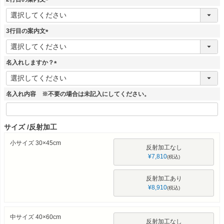
)
(
必
須
3行目の案内文
)
(
必
須
名入れしますか？
)
(
必
須
名入れ内容 ※不要の場合は未記入にしてください。
)
サイズ
反射加工
小サイズ 30×45cm
反射加工なし
¥
7,810
税込
反射加工あり
¥
8,910
税込
中サイズ 40×60cm
反射加工なし