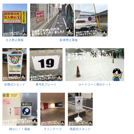
立入禁止看板
駐車禁止看板
折畳式スタンド
番号札プレート
ロードコーン用ポケット
静かに！！看板
ラインテープ
簡易式スタンド