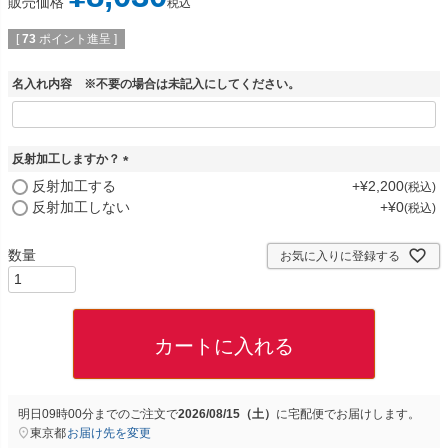
販売価格
税込
[
73
ポイント進呈 ]
名入れ内容 ※不要の場合は未記入にしてください。
反射加工しますか？
(
反射加工する
+
¥
2,200
税込
必
反射加工しない
+
¥
0
税込
須
)
お気に入りに登録する
カートに入れる
明日
09時00分
までのご注文で
2026/08/15（土）
に
宅配便
でお届けします。
東京都
お届け先を変更