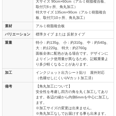
大サイズ 90cm×60cm（アルミ樹脂複合板、
取付穴8ヶ所、角丸加工）
特大サイズ 135cm×90cm（アルミ樹脂複合
板、取付穴10ヶ所、角丸加工）
素材
アルミ樹脂複合板
バリエーション
標準タイプ または 反射タイプ
重量
特小：約135g、 小：約310g、 中：約540g、
大：約1220g、 特大：約2760g
面板全体に配色がある場合です。デザインに
よりインク使用量が異なるため、記載重量よ
り多少軽くなることがあります。
加工
インクジェット出力シート貼り 屋外対応
（色褪せしにくいUVカット加工済）
備考
【角丸加工について】
安全性を考慮し四方の角を丸く加工してあり
ます。各辺の縁から内側6mmを中心に加工し
ます。
※加工サイズの変更は出来ません。
※角丸加工なしでお届けする事も出来ます。