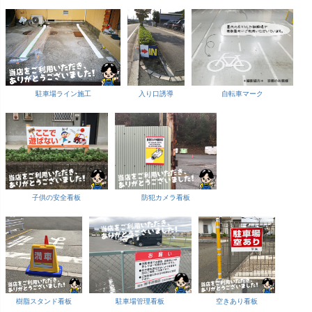
駐車場ライン施工
入り口誘導
自転車マーク
子供の安全看板
防犯カメラ看板
樹脂スタンド看板
駐車場管理看板
空きあり看板