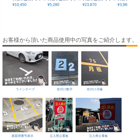
止めて」大サイズ
¥
10,450
止めて」小サイズ
¥
5,280
止めて」特大サイズ
¥
23,870
止めて」特小
¥
3,960
（90cm×60cm） 取
（45cm×30cm） 取
（135cm×90cm）
（30cm×20
付穴8ヶ所あり 表示
付穴4ヶ所あり 表示
取付穴10ヶ所あり
付穴4ヶ所あ
板
板
表示板
板
お客様から頂いた商品使用中の写真をご紹介します。
ラインテープ
吹付け数字
吹付け月極
路面用番号表示
立入禁止看板
立入禁止看板