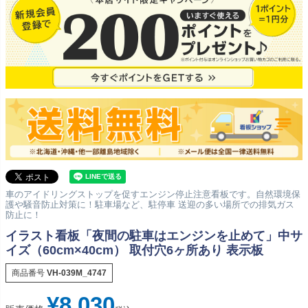
車のアイドリングストップを促すエンジン停止注意看板です。自然環境保
護や騒音防止対策に！駐車場など、駐停車 送迎の多い場所での排気ガス
防止に！
イラスト看板「夜間の駐車はエンジンを止めて」中サ
イズ（60cm×40cm） 取付穴6ヶ所あり 表示板
商品番号
VH-039M_4747
¥
8,030