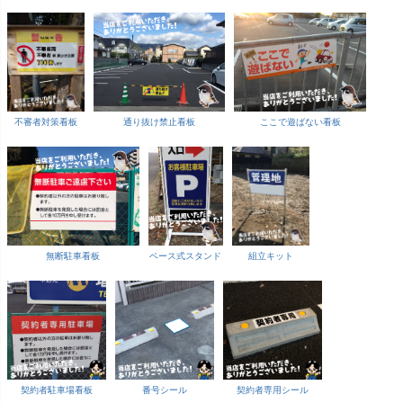
不審者対策看板
通り抜け禁止看板
ここで遊ばない看板
無断駐車看板
ベース式スタンド
組立キット
契約者駐車場看板
番号シール
契約者専用シール