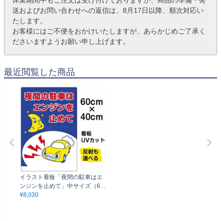
送およびお問い合わせへの返信は、8月17日以降、順次対応い
たします。
お客様にはご不便をおかけいたしますが、あらかじめご了承く
ださいますようお願い申し上げます。
最近閲覧した商品
イラスト看板「夜間の駐車はエ
ンジンを止めて」中サイズ（60c
m×40cm） 取付穴6ヶ所あり 表
¥
8,030
示板