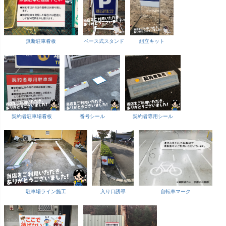
無断駐車看板
ベース式スタンド
組立キット
契約者駐車場看板
番号シール
契約者専用シール
駐車場ライン施工
入り口誘導
自転車マーク