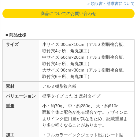
» 領収書・請求書について
商品についてのお問い合わせ
■ 商品仕様
サイズ
小サイズ 30cm×10cm（アルミ樹脂複合板、
取付穴4ヶ所、角丸加工）
中サイズ 60cm×20cm（アルミ樹脂複合板、
取付穴4ヶ所、角丸加工）
大サイズ 90cm×30cm（アルミ樹脂複合板、
取付穴6ヶ所、角丸加工）
素材
アルミ樹脂複合板
バリエーション
標準タイプ または 反射タイプ
重量
小：約70g、 中：約280g、 大：約610g
面板全体に配色がある場合です。デザインに
よりインク使用量が異なるため、記載重量よ
り多少軽くなることがあります。
加工
・フルカラーインクジェット出力シート貼