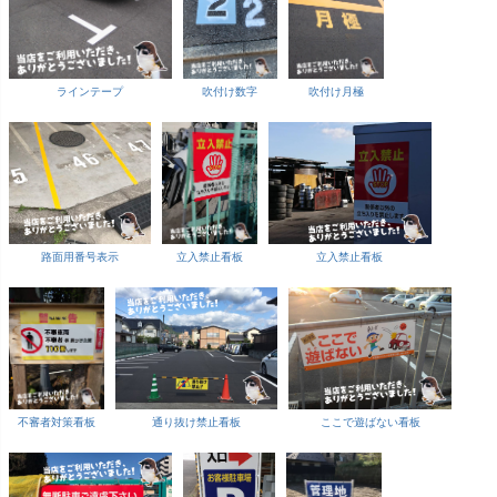
ラインテープ
吹付け数字
吹付け月極
路面用番号表示
立入禁止看板
立入禁止看板
不審者対策看板
通り抜け禁止看板
ここで遊ばない看板