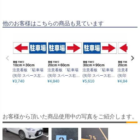
他のお客様はこちらの商品も見ています
注意看板 「駐車場
注意看板 「駐車場
注意看板 「駐車場
注意看板 「
(矢印 スペース左
(矢印 スペース右
(矢印 スペース右
(矢印 スペー
側)」 小サイズ(10c
¥
3,740
側)」 中サイズ(20c
¥
4,840
側)」 大サイズ(30c
¥
5,610
側)」 中サイズ
¥
4,840
m×30cm) 案内 プレ
m×60cm) 案内 プレ
m×90cm) 案内 プレ
m×60cm) 案内 プレ
ート
ート
ート
ート
お客様から頂いた商品使用中の写真をご紹介します。