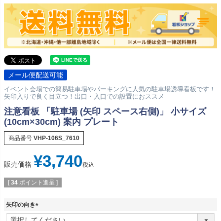
メール便配送可能
イベント会場での簡易駐車場やパーキングに人気の駐車場誘導看板です！
矢印入りで良く目立つ！出口・入口での設置におススメ
注意看板 「駐車場 (矢印 スペース右側)」 小サイズ
(10cm×30cm) 案内 プレート
商品番号
VHP-106S_7610
¥
3,740
販売価格
税込
[
34
ポイント進呈 ]
矢印の向き
(