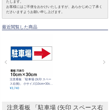
たします。
お客様にはご不便をおかけいたしますが、あらかじめご了承く
ださいますようお願い申し上げます。
最近閲覧した商品
注意看板 「駐車場 (矢印 スペー
ス右側)」 小サイズ(10cm×30c
¥
3,740
m) 案内 プレート
注意看板 「駐車場 (矢印 スペース右