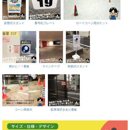
折畳式スタンド
番号札プレート
ロードコーン用ポケット
静かに！！看板
ラインテープ
簡易式スタンド
コーン用表示
駐車場空きあり看板