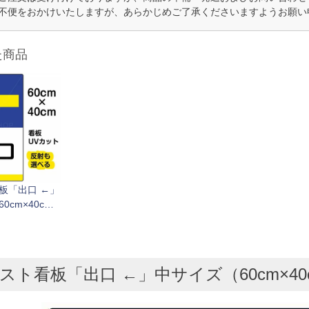
不便をおかけいたしますが、あらかじめご了承くださいますようお願い
た商品
板「出口 ←」
0cm×40c
6ヶ所あり 表
スト看板「出口 ←」中サイズ（60cm×40