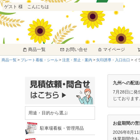
ゲスト 様 こんにちは
商品一覧
お問い合せ
マイページ
商品一覧
プレート看板・シール
注意・禁止・案内
矢印誘導・入口出口
イ
九州への配送
7月28日に
じております
用途・目的から選ぶ
お盆期間の営
駐車場看板・管理用品
2026年8月
休業期間中も