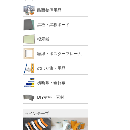
路面整備用品
黒板・黒板ボード
掲示板
額縁・ポスターフレーム
のぼり旗・用品
横断幕・垂れ幕
DIY材料・素材
ラインテープ