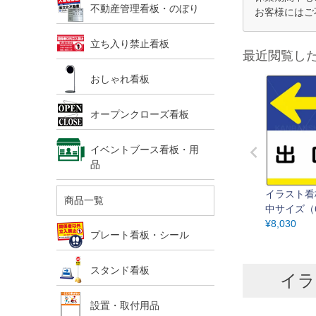
不動産管理看板・のぼり
お客様にはご
立ち入り禁止看板
最近閲覧し
おしゃれ看板
オープンクローズ看板
イベントブース看板・用
品
イラスト看
商品一覧
中サイズ（6
m） 取付穴
¥
8,030
プレート看板・シール
示板
スタンド看板
イラ
設置・取付用品