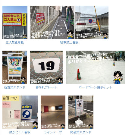
立入禁止看板
駐車禁止看板
折畳式スタンド
番号札プレート
ロードコーン用ポケット
静かに！！看板
ラインテープ
簡易式スタンド