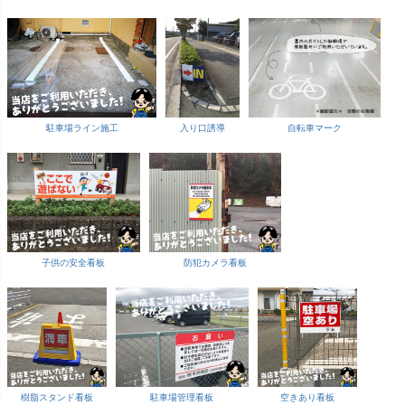
駐車場ライン施工
入り口誘導
自転車マーク
子供の安全看板
防犯カメラ看板
樹脂スタンド看板
駐車場管理看板
空きあり看板