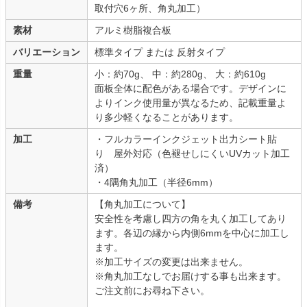
取付穴6ヶ所、角丸加工）
素材
アルミ樹脂複合板
バリエーション
標準タイプ または 反射タイプ
重量
小：約70g、 中：約280g、 大：約610g
面板全体に配色がある場合です。デザインに
よりインク使用量が異なるため、記載重量よ
り多少軽くなることがあります。
加工
・フルカラーインクジェット出力シート貼
り 屋外対応（色褪せしにくいUVカット加工
済）
・4隅角丸加工（半径6mm）
備考
【角丸加工について】
安全性を考慮し四方の角を丸く加工してあり
ます。各辺の縁から内側6mmを中心に加工し
ます。
※加工サイズの変更は出来ません。
※角丸加工なしでお届けする事も出来ます。
ご注文前にお尋ね下さい。