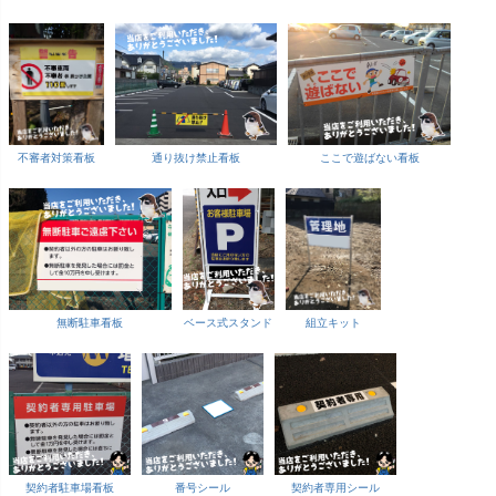
不審者対策看板
通り抜け禁止看板
ここで遊ばない看板
無断駐車看板
ベース式スタンド
組立キット
契約者駐車場看板
番号シール
契約者専用シール