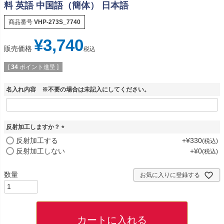
料 英語 中国語（簡体） 日本語
商品番号
VHP-273S_7740
¥
3,740
販売価格
税込
[
34
ポイント進呈 ]
名入れ内容 ※不要の場合は未記入にしてください。
反射加工しますか？
(
反射加工する
+
¥
330
税込
必
反射加工しない
+
¥
0
税込
須
)
お気に入りに登録する
カートに入れる