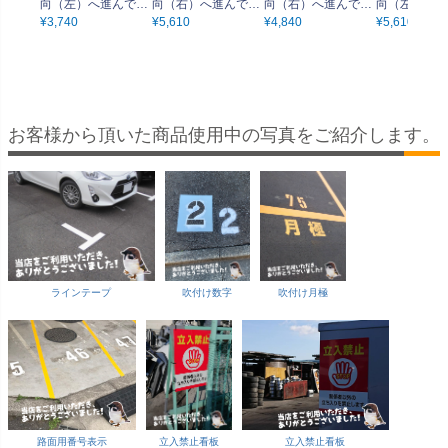
向（左）へ進んでく
向（右）へ進んでく
向（右）へ進んでく
向（左）へ進
ださい」 小サイズ(1
¥
3,740
ださい」 大サイズ(3
¥
5,610
ださい」 中サイズ(2
¥
4,840
ださい」 大サ
¥
5,610
0cm×30cm) 多国語
0cm×90cm) 多国語
0cm×60cm) 多国語
0cm×90cm) 多国語
案内 プレート 名入
案内 プレート 名入
案内 プレート 名入
案内 プレート
れ無料 英語 中国語
れ無料 英語 中国語
れ無料 英語 中国語
れ無料 英語 
（簡体） 日本語
（簡体） 日本語
（簡体） 日本語
（簡体） 日
お客様から頂いた商品使用中の写真をご紹介します。
ラインテープ
吹付け数字
吹付け月極
路面用番号表示
立入禁止看板
立入禁止看板