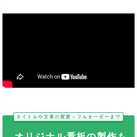
どのサイズも反射加工をする事が出来ます。暗い場所で光が当たる
とピカッと光り、視認性抜群です！
タイトルや文章の変更～フルオーダーまで
オリジナル看板の製作も