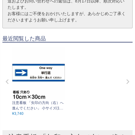
送およびお問い合わせへの返信は、8月17日以降、順次対応い
たします。
お客様にはご不便をおかけいたしますが、あらかじめご了承く
ださいますようお願い申し上げます。
最近閲覧した商品
注意看板 「矢印の方向（右）へ
進んでください」 小サイズ(10c
m×30cm) 多国語 案内 プレート
¥
3,740
名入れ無料 英語 中国語（簡体）
日本語