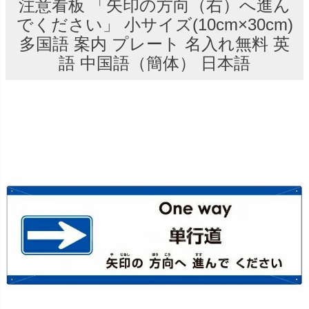
注意看板 「矢印の方向（右）へ進ん
でください」 小サイズ(10cm×30cm)
多国語 案内 プレート 名入れ無料 英
語 中国語（簡体） 日本語