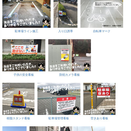
駐車場ライン施工
入り口誘導
自転車マーク
子供の安全看板
防犯カメラ看板
樹脂スタンド看板
駐車場管理看板
空きあり看板