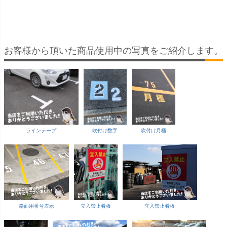
10ヶ所あり 表示板
穴10ヶ所あり 表示
10ヶ所あり 表示板
10ヶ所あり 
板
お客様から頂いた商品使用中の写真をご紹介します。
ラインテープ
吹付け数字
吹付け月極
路面用番号表示
立入禁止看板
立入禁止看板