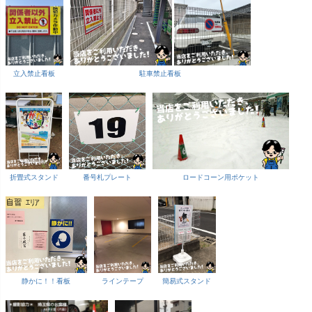
立入禁止看板
駐車禁止看板
折畳式スタンド
番号札プレート
ロードコーン用ポケット
静かに！！看板
ラインテープ
簡易式スタンド