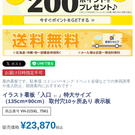
お届け日時指定不可
案内看板です。駐車場 コインパーキング イベント会場などでの車両誘導
や進入防止、順路案内におすすめです！
イラスト看板「入口 ←」特大サイズ
（135cm×90cm） 取付穴10ヶ所あり 表示板
商品番号
VH-215XL_7561
¥
23,870
販売価格
税込