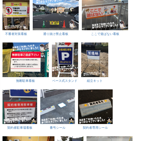
不審者対策看板
通り抜け禁止看板
ここで遊ばない看板
無断駐車看板
ベース式スタンド
組立キット
契約者駐車場看板
番号シール
契約者専用シール