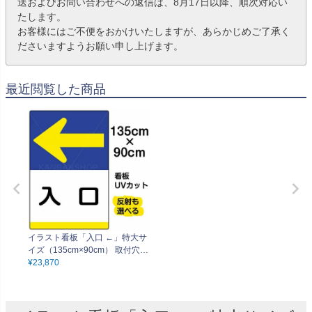
送およびお問い合わせへの返信は、8月17日以降、順次対応い
たします。
お客様にはご不便をおかけいたしますが、あらかじめご了承く
ださいますようお願い申し上げます。
最近閲覧した商品
イラスト看板「入口 ←」特大サ
イズ（135cm×90cm） 取付穴10
ヶ所あり 表示板
¥
23,870