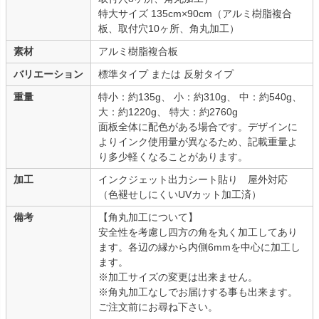
特大サイズ 135cm×90cm（アルミ樹脂複合
板、取付穴10ヶ所、角丸加工）
素材
アルミ樹脂複合板
バリエーション
標準タイプ または 反射タイプ
重量
特小：約135g、 小：約310g、 中：約540g、
大：約1220g、 特大：約2760g
面板全体に配色がある場合です。デザインに
よりインク使用量が異なるため、記載重量よ
り多少軽くなることがあります。
加工
インクジェット出力シート貼り 屋外対応
（色褪せしにくいUVカット加工済）
備考
【角丸加工について】
安全性を考慮し四方の角を丸く加工してあり
ます。各辺の縁から内側6mmを中心に加工し
ます。
※加工サイズの変更は出来ません。
※角丸加工なしでお届けする事も出来ます。
ご注文前にお尋ね下さい。