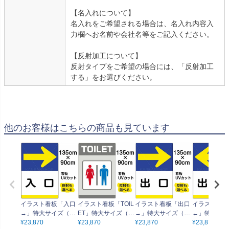
【名入れについて】
名入れをご希望される場合は、名入れ内容入
力欄へお名前や会社名等をご記入ください。
【反射加工について】
反射タイプをご希望の場合には、「反射加工
する」をお選びください。
他のお客様はこちらの商品も見ています
イラスト看板「入口
イラスト看板「TOIL
イラスト看板「出口
イラスト看板
→」特大サイズ（13
ET」特大サイズ（1
→」特大サイズ（13
←」特大サイ
5cm×90cm） 取付穴
¥
23,870
35cm×90cm） 取付
¥
23,870
5cm×90cm） 取付穴
¥
23,870
5cm×90cm
¥
23,870