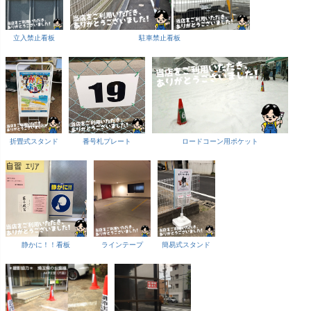
立入禁止看板
駐車禁止看板
折畳式スタンド
番号札プレート
ロードコーン用ポケット
静かに！！看板
ラインテープ
簡易式スタンド