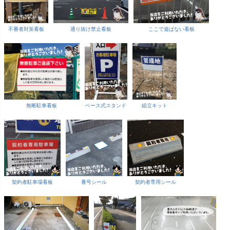
不審者対策看板
通り抜け禁止看板
ここで遊ばない看板
無断駐車看板
ベース式スタンド
組立キット
契約者駐車場看板
番号シール
契約者専用シール