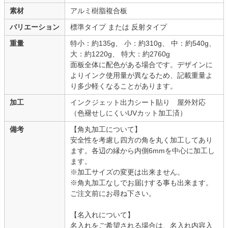
素材
アルミ樹脂複合板
バリエーション
標準タイプ または 反射タイプ
重量
特小：約135g、 小：約310g、 中：約540g、
大：約1220g、 特大：約2760g
面板全体に配色がある場合です。デザインに
よりインク使用量が異なるため、記載重量よ
り多少軽くなることがあります。
加工
インクジェット出力シート貼り 屋外対応
（色褪せしにくいUVカット加工済）
備考
【角丸加工について】
安全性を考慮し四方の角を丸く加工してあり
ます。各辺の縁から内側6mmを中心に加工し
ます。
※加工サイズの変更は出来ません。
※角丸加工なしでお届けする事も出来ます。
ご注文前にお尋ね下さい。
【名入れについて】
名入れをご希望される場合は、名入れ内容入