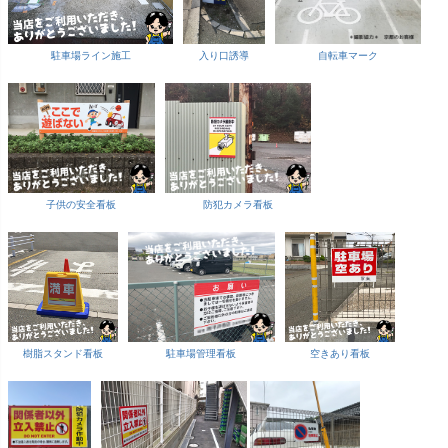
駐車場ライン施工
入り口誘導
自転車マーク
子供の安全看板
防犯カメラ看板
樹脂スタンド看板
駐車場管理看板
空きあり看板