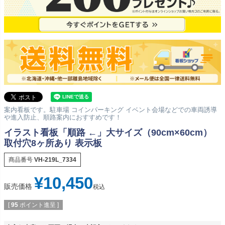
案内看板です。駐車場 コインパーキング イベント会場などでの車両誘導
や進入防止、順路案内におすすめです！
イラスト看板「順路 ←」大サイズ（90cm×60cm）
取付穴8ヶ所あり 表示板
商品番号
VH-219L_7334
¥
10,450
販売価格
税込
[
95
ポイント進呈 ]