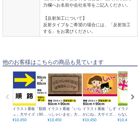
力欄へお名前や会社名等をご記入ください。
【反射加工について】
反射タイプをご希望の場合には、「反射加工
する」をお選びください。
他のお客様はこちらの商品も見ています
イラスト看板「順路
イラスト看板「いら
イラスト看板「しず
イラスト看板
→」大サイズ（90c
っしゃいませ」大サ
かにね」大サイズ
らないで！」
m×60cm） 取付穴8
¥
10,450
イズ（90cm×60c
¥
10,450
（90cm×60cm） 取
¥
10,450
ズ（90cm×6
¥
10,450
ヶ所あり 表示板
m） 取付穴8ヶ所あ
付穴8ヶ所あり 表示
取付穴8ヶ所
り 表示板
板
示板