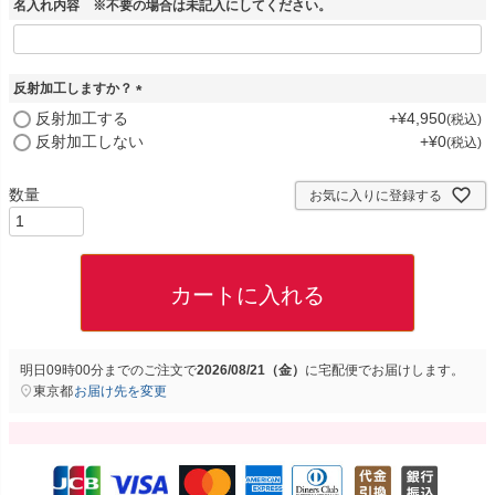
名入れ内容 ※不要の場合は未記入にしてください。
反射加工しますか？
(
反射加工する
+
¥
4,950
税込
必
反射加工しない
+
¥
0
税込
須
)
お気に入りに登録する
カートに入れる
明日
09時00分
までのご注文で
2026/08/21（金）
に
宅配便
でお届けします。
東京都
お届け先を変更