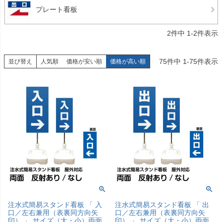
プレート看板
2
件中
1
-
2
件表示
75
件中
1
-
75
件表示
並び替え
人気順
価格が安い順
価格が高い順
注水式簡易スタンド看板 「 入
注水式簡易スタンド看板 「 出
口／左右兼用（表裏同方向矢
口／左右兼用（表裏同方向矢
印） 」 サイズ（大・小）両面
印） 」 サイズ（大・小）両面