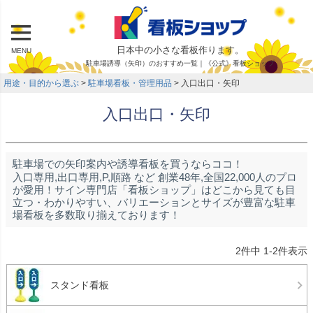
日本中の小さな看板作ります。
MENU
駐車場誘導（矢印）のおすすめ一覧｜《公式》看板ショップ
用途・目的から選ぶ
駐車場看板・管理用品
入口出口・矢印
入口出口・矢印
駐車場での矢印案内や誘導看板を買うならココ！
入口専用,出口専用,P,順路 など 創業48年,全国22,000人のプロ
が愛用！サイン専門店「看板ショップ」はどこから見ても目
立つ・わかりやすい、バリエーションとサイズが豊富な駐車
場看板を多数取り揃えております！
2
件中
1
-
2
件表示
スタンド看板