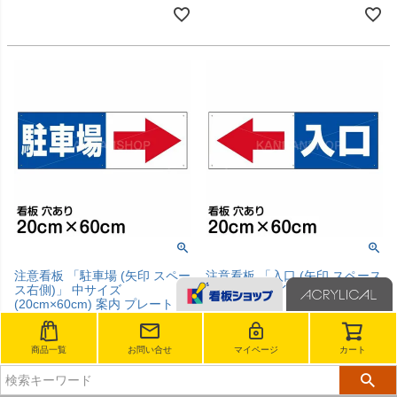
注意看板 「駐車場 (矢印 スペー
注意看板 「入口 (矢印 スペース
ス右側)」 中サイズ
左側)」 中サイズ(20cm×60cm)
(20cm×60cm) 案内 プレート
案内 プレート
販売価格
¥
4,840
販売価格
¥
4,840
税込
税込
商品一覧
お問い合せ
マイページ
カート