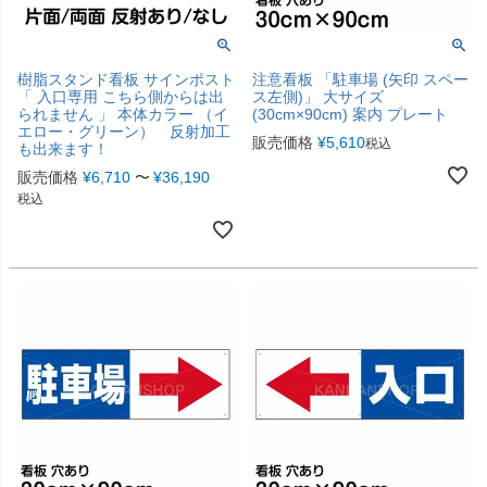
樹脂スタンド看板 サインポスト
注意看板 「駐車場 (矢印 スペー
「 入口専用 こちら側からは出
ス左側)」 大サイズ
られません 」 本体カラー （イ
(30cm×90cm) 案内 プレート
エロー・グリーン） 反射加工
販売価格
¥
5,610
税込
も出来ます！
販売価格
¥
6,710
〜
¥
36,190
税込