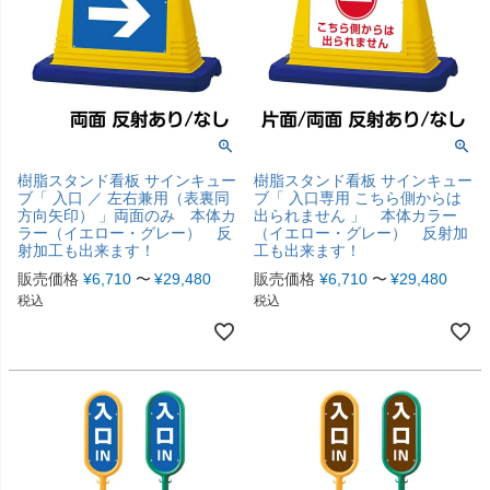
樹脂スタンド看板 サインキュー
樹脂スタンド看板 サインキュー
ブ「 入口 ／ 左右兼用（表裏同
ブ「 入口専用 こちら側からは
方向矢印） 」両面のみ 本体カ
出られません 」 本体カラー
ラー（イエロー・グレー） 反
（イエロー・グレー） 反射加
射加工も出来ます！
工も出来ます！
販売価格
¥
6,710
〜
¥
29,480
販売価格
¥
6,710
〜
¥
29,480
税込
税込