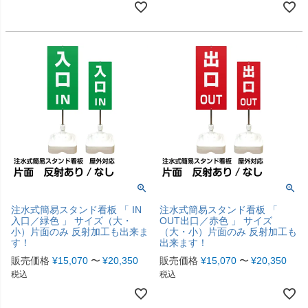
注水式簡易スタンド看板 「 IN
注水式簡易スタンド看板 「
入口／緑色 」 サイズ（大・
OUT出口／赤色 」 サイズ
小）片面のみ 反射加工も出来ま
（大・小）片面のみ 反射加工も
す！
出来ます！
販売価格
¥
15,070
〜
¥
20,350
販売価格
¥
15,070
〜
¥
20,350
税込
税込