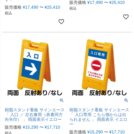
販売価格
¥
17,490
〜
¥
25,410
販売価格
¥
17,490
〜
¥
25,410
税込
税込
樹脂スタンド看板 サインエース
樹脂スタンド看板 サインエース
「 入口 ／ 左右兼用（表裏同方
「 入口専用 こちら側からは出
向矢印） 」 両面表示イエロー
られません 」 両面表示 イエロ
ー
販売価格
¥
15,290
〜
¥
17,710
販売価格
¥
15,290
〜
¥
17,710
税込