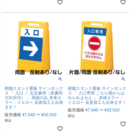
樹脂スタンド看板 サインボック
樹脂スタンド看板 サインボック
ス 「 入口 ／ 左右兼用（表裏同
ス 「 入口専用 こちら側からは
方向矢印） 」 両面のみ 本体カ
出られません 」 本体カラー：
ラー：イエロー 反射加工も出来
イエロー 反射加工も出来ます！
ます！
販売価格
¥
7,040
〜
¥
32,010
販売価格
¥
7,040
〜
¥
32,010
税込
税込