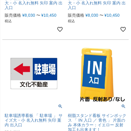
大・小 名入れ無料 矢印 案内 出
大・小 名入れ無料 矢印 案内 出
入口
入口
販売価格
¥
8,030
〜
¥
10,450
販売価格
¥
8,030
〜
¥
10,450
税込
税込
駐車場誘導看板 「 駐車場 」 サ
樹脂スタンド看板 サインボック
イズ大・小 名入れ無料 矢印 案
ス 「 IN 入口 ／ 青色 」 片面の
内 出入口
み 本体カラー：イエロー 反射
加工も出来ます！