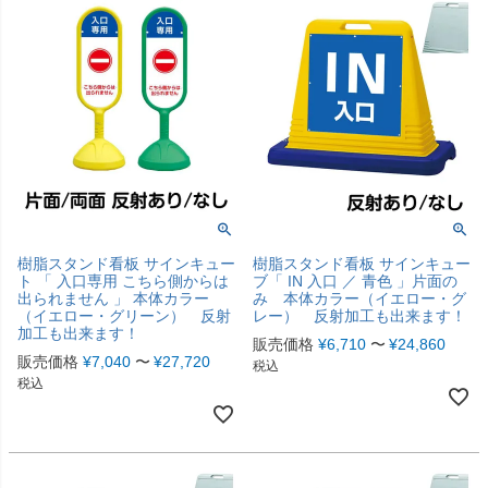
樹脂スタンド看板 サインキュー
樹脂スタンド看板 サインキュー
ト 「 入口専用 こちら側からは
ブ「 IN 入口 ／ 青色 」片面の
出られません 」 本体カラー
み 本体カラー（イエロー・グ
（イエロー・グリーン） 反射
レー） 反射加工も出来ます！
加工も出来ます！
販売価格
¥
6,710
〜
¥
24,860
販売価格
¥
7,040
〜
¥
27,720
税込
税込