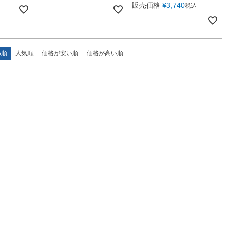
販売価格
¥
3,740
税込
め順
人気順
価格が安い順
価格が高い順