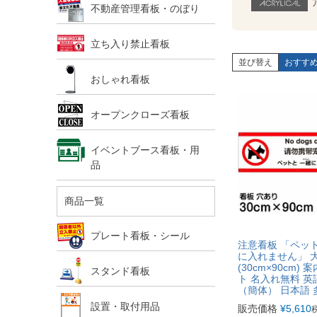
不動産管理看板・のぼり
立ち入り禁止看板
並び替え
おすす
おしゃれ看板
オープンクローズ看板
イベントブース看板・用
品
商品一覧
プレート看板・シール
注意看板 「ペッ
に入れません」 
(30cm×90cm) 
スタンド看板
ト 名入れ無料 英
（簡体） 日本語 
設置・取付用品
販売価格
¥
5,610