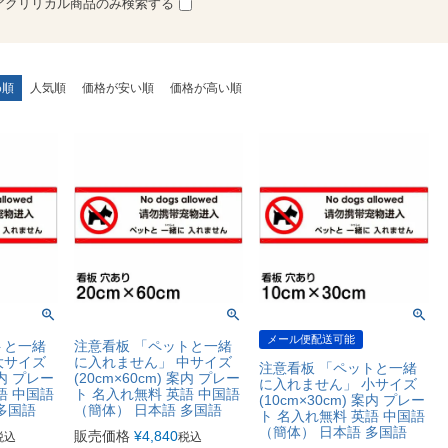
アクリリカル商品のみ検索する
め順
人気順
価格が安い順
価格が高い順
メール便配送可能
トと一緒
注意看板 「ペットと一緒
大サイズ
に入れません」 中サイズ
注意看板 「ペットと一緒
案内 プレー
(20cm×60cm) 案内 プレー
に入れません」 小サイズ
語 中国語
ト 名入れ無料 英語 中国語
(10cm×30cm) 案内 プレー
多国語
（簡体） 日本語 多国語
ト 名入れ無料 英語 中国語
（簡体） 日本語 多国語
販売価格
¥
4,840
税込
税込