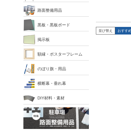
路面整備用品
黒板・黒板ボード
並び替え
おすす
掲示板
額縁・ポスターフレーム
のぼり旗・用品
横断幕・垂れ幕
DIY材料・素材