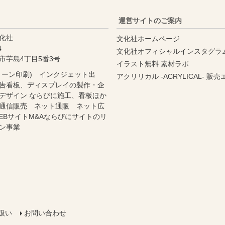
運営サイトのご案内
化社
文化社ホームページ
4
文化社オフィシャルインスタグラ
市芋島4丁目5番3号
イラスト無料 素材ラボ
リーン印刷) インクジェット出
アクリリカル -ACRYLICAL- 販
告看板、ディスプレイの製作・企
デザイン ならびに施工、看板ほか
通信販売 ネット通販 ネット広
EBサイトM&Aならびにサイトのリ
ン事業
扱い
お問い合わせ