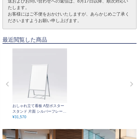
送およびお問い合わせへの返信は、8月17日以降、順次対応い
たします。
お客様にはご不便をおかけいたしますが、あらかじめご了承く
ださいますようお願い申し上げます。
最近閲覧した商品
おしゃれ立て看板 A型ポスター
スタンド 片面 シルバーフレーム
B2・A1・B1 差替え可能 開き止
¥
31,570
め付属