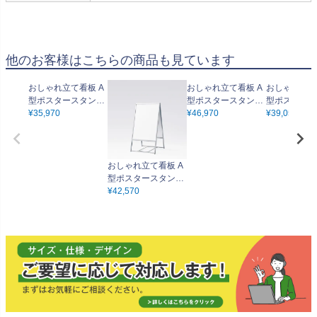
他のお客様はこちらの商品も見ています
おしゃれ立て看板 A
おしゃれ立て看板 A
おしゃれ立て
型ポスタースタンド
型ポスタースタンド
型ポスタース
片面 シルバーフレー
¥
35,970
両面 シルバーフレー
¥
46,970
片面 ブラッ
¥
39,050
ム B2・A1・B1 差替
ム B2・A1・B1 差替
ム B2・A1・
え可能 開き止め付属
え可能 開き止め付属
え可能 開き
おしゃれ立て看板 A
型ポスタースタンド
両面 シルバーフレー
¥
42,570
ム B2・A1・B1 差替
え可能 開き止め付属