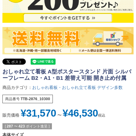
おしゃれ立て看板 A型ポスタースタンド 片面 シルバ
ーフレーム B2・A1・B1 差替え可能 開き止め付属
商品カテゴリ：
おしゃれ看板・おしゃれ立て看板 デザイン多数
商品番号
TTB-2876_10300
¥
31,570
¥
46,530
販売価格
〜
税込
[
287
〜
423
ポイント進呈 ]
本体サイズ