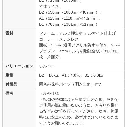
B1（728mm×1030mm）
本体サイズ：
B2（550mm×1009mm×407mm）、
A1（629mm×1118mm×448mm）、
B1（763mm×1301mm×517mm）
素材
フレーム：アルミ押出材 アルマイト仕上げ
コーナー：ステンレス
面板：1.5mm透明アクリル防水枠付き、2mm
プラダン、3mmアルミ樹脂複合板 それぞれ1
枚（片面分）
バリエーション
シルバー
重量
B2：4.0kg、A1：4.8kg、B1：6.3kg
付属品
同色の保持パイプ（開き止め）付き
備考
・屋外仕様
・転倒や移動による事故防止のため、屋外で
ご使用の際は動かないように、おもりを乗せ
るなどの対策を行ってください。なお、強風
時には安全のため、必ず片づけていただきま
すようお願いいたします。