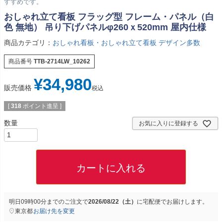
すすめです。
おしゃれ立て看板 フラッグ型 フレーム・パネル（白
色 無地） 吊り下げパネルφ260ｘ520mm 屋内仕様
商品カテゴリ：
おしゃれ看板・おしゃれ立て看板 デザイン多数
商品番号
TTB-2714LW_10262
¥
34,980
販売価格
税込
[
318
ポイント進呈 ]
お気に入りに登録する
カートに入れる
明日
09時00分
までのご注文で
2026/08/22（土）
に
宅配便
でお届けします。
東京都
お届け先を変更