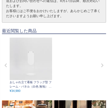
送およびお問い合わせへの返信は、8月17日以降、順次対応い
たします。
お客様にはご不便をおかけいたしますが、あらかじめご了承く
ださいますようお願い申し上げます。
最近閲覧した商品
おしゃれ立て看板 フラッグ型 フ
レーム・パネル（白色 無地） 吊
り下げパネルφ260ｘ520mm 屋
¥
34,980
内仕様