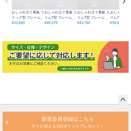
おしゃれ立て看板 フ
おしゃれ立て看板 ス
おしゃれ立て看板 ス
おしゃれ立て
ラッグ型 フレーム・
リムT型 フレーム・
リムT型 フレーム・
リムT型 フ
パネル（白色 無地）
¥
33,660
パネル（白色 無地）
¥
40,370
パネル（白色 無地）
¥
43,780
パネル（白色
¥
39,050
吊り下げパネルφ26
吊り下げパネルφ26
吊り下げパネル260
吊り下げパネ
0mm 屋内仕様
0ｘ520mm 屋内仕様
ｘ520mm 屋内仕様
0mm 屋内仕
ペー
ジト
新規会員登録はこちら
ップ
すぐに使える200ポイントプレゼント！
へ