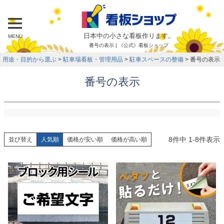
日本中の小さな看板作ります。
MENU
番号の表示 | 《公式》看板ショップ
用途・目的から選ぶ
駐車場看板・管理用品
駐車スペースの整備
番号の表示
番号の表示
8
件中
1
-
8
件表示
並び替え
人気順
価格が安い順
価格が高い順