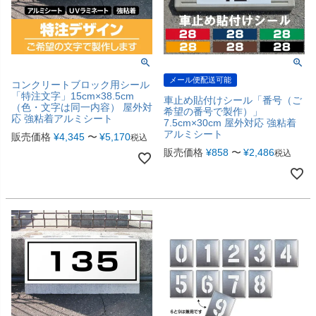
メール便配送可能
コンクリートブロック用シール
「特注文字」15cm×38.5cm
車止め貼付けシール「番号（ご
（色・文字は同一内容） 屋外対
希望の番号で製作）」
応 強粘着アルミシート
7.5cm×30cm 屋外対応 強粘着
アルミシート
販売価格
¥
4,345
〜
¥
5,170
税込
販売価格
¥
858
〜
¥
2,486
税込