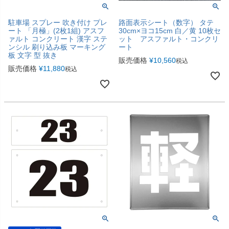
駐車場 スプレー 吹き付け プレ
路面表示シート（数字） タテ
ート 「月極」(2枚1組) アスフ
30cm×ヨコ15cm 白／黄 10枚セ
ァルト コンクリート 漢字 ステ
ット アスファルト・コンクリ
ンシル 刷り込み板 マーキング
ート
板 文字 型 抜き
販売価格
¥
10,560
税込
販売価格
¥
11,880
税込