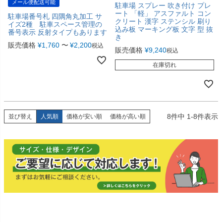
メール便配送可能
駐車場 スプレー 吹き付け プレ
ート 「軽」 アスファルト コン
駐車場番号札 四隅角丸加工 サ
クリート 漢字 ステンシル 刷り
イズ2種 駐車スペース管理の
込み板 マーキング板 文字 型 抜
番号表示 反射タイプもあります
き
販売価格
¥
1,760
〜
¥
2,200
税込
販売価格
¥
9,240
税込
在庫切れ
8
件中
1
-
8
件表示
並び替え
人気順
価格が安い順
価格が高い順