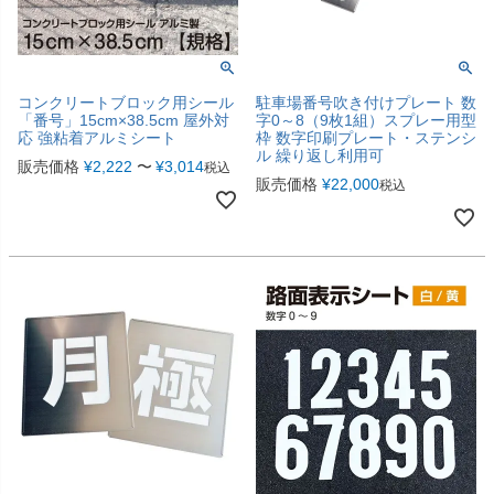
コンクリートブロック用シール
駐車場番号吹き付けプレート 数
「番号」15cm×38.5cm 屋外対
字0～8（9枚1組）スプレー用型
応 強粘着アルミシート
枠 数字印刷プレート・ステンシ
ル 繰り返し利用可
販売価格
¥
2,222
〜
¥
3,014
税込
販売価格
¥
22,000
税込