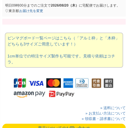
明日
09時00分
までのご注文で
2026/08/20（木）
に
宅配便
でお届けします。
東京都
お届け先を変更
ピンマグボード一覧ページはこちら（「アルミ枠」と「木枠」
どちらも3サイズご用意しています！）
1cm単位での特注サイズ製作も可能です。見積り依頼はコチ
ラ。
» 送料について
» お支払い方法について
» 領収書・請求書について
商品についてのお問い合わせ