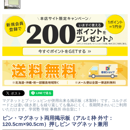
マグネットとプッシュピンが併用出来る掲示板（木製枠）です。コルクボ
ードとは違い抜き差しを繰り返しても傷みにくく、長期間きれいにご利用
いただけます。学習塾 学校 事務所 待合室に！
ピン・マグネット両用掲示板（アルミ枠 外寸：
120.5cm×90.5cm）押しピン マグネット兼用