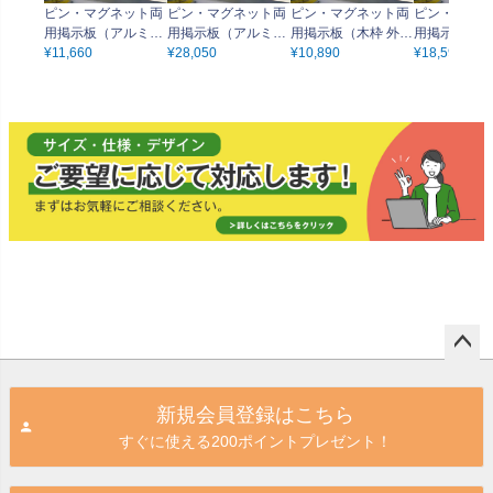
ピン・マグネット両
ピン・マグネット両
ピン・マグネット両
ピン・マグネ
用掲示板（アルミ枠
用掲示板（アルミ枠
用掲示板（木枠 外
用掲示板（木
外寸：90.5cm×60.5
¥
11,660
外寸：180.5cm×90.
¥
28,050
寸：90cm×60cm）
¥
10,890
寸：120cm×
¥
18,590
cm）押しピン マグ
5cm）押しピン マグ
押しピン マグネット
押しピン マ
ネット兼用
ネット兼用
兼用
兼用
ペー
ジト
新規会員登録はこちら
ップ
すぐに使える200ポイントプレゼント！
へ