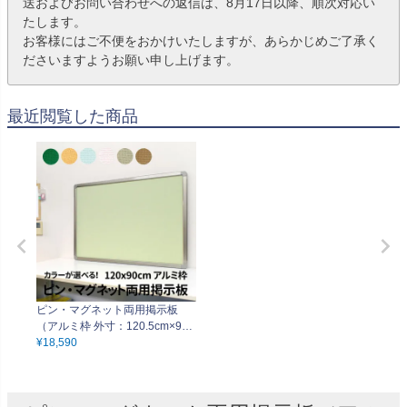
送およびお問い合わせへの返信は、8月17日以降、順次対応い
たします。
お客様にはご不便をおかけいたしますが、あらかじめご了承く
ださいますようお願い申し上げます。
最近閲覧した商品
ピン・マグネット両用掲示板
（アルミ枠 外寸：120.5cm×90.
5cm）押しピン マグネット兼用
¥
18,590