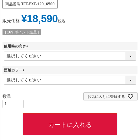
商品番号
TFT-EXF-129_6500
¥
18,590
販売価格
税込
[
169
ポイント進呈 ]
使用時の向き
(
必
須
)
面版カラー
(
必
須
)
お気に入りに登録する
カートに入れる