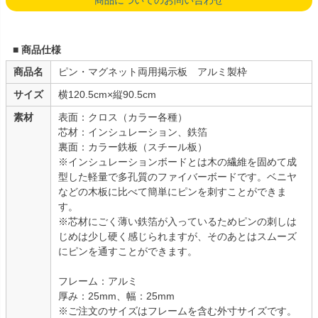
■ 商品仕様
商品名
ピン・マグネット両用掲示板 アルミ製枠
サイズ
横120.5cm×縦90.5cm
素材
表面：クロス（カラー各種）
芯材：インシュレーション、鉄箔
裏面：カラー鉄板（スチール板）
※インシュレーションボードとは木の繊維を固めて成
型した軽量で多孔質のファイバーボードです。ベニヤ
などの木板に比べて簡単にピンを刺すことができま
す。
※芯材にごく薄い鉄箔が入っているためピンの刺しは
じめは少し硬く感じられますが、そのあとはスムーズ
にピンを通すことができます。
フレーム：アルミ
厚み：25mm、幅：25mm
※ご注文のサイズはフレームを含む外寸サイズです。