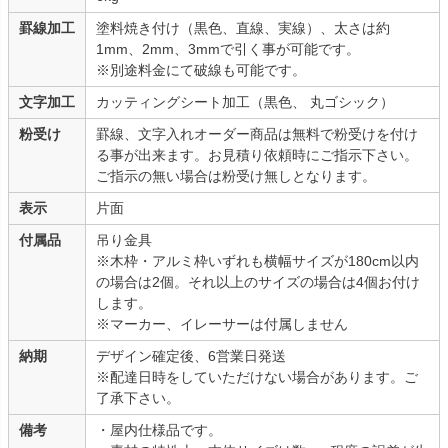
罫線加工
塗料焼き付け（黒色、直線、実線）、太さは約
1mm、2mm、3mmで引く事が可能です。
※別途料金にて破線も可能です。
文字加工
カッティングシート加工（黒色、 丸ゴシック）
粉受け
罫線、文字入れオーダー商品は無料で粉受けを付け
る事が出来ます。お見積り依頼時にご指示下さい。
ご指示の無い場合は粉受け無しとなります。
表示
片面
付属品
吊り金具
※木枠・アルミ枠いずれも横幅サイズが180cm以内
の場合は2個。それ以上のサイズの場合は4個お付け
します。
※マーカー、イレーサーは付属しません
納期
デザイン確定後、6営業日発送
※配達日時をしていただけない場合があります。ご
了承下さい。
備考
・屋内仕様品です。