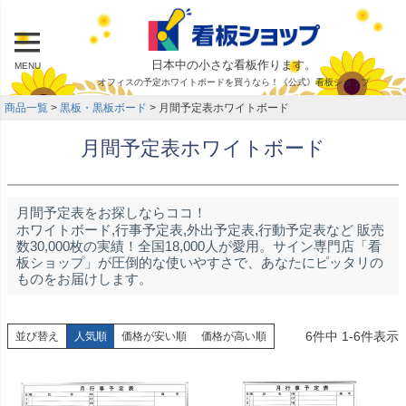
日本中の小さな看板作ります。
MENU
オフィスの予定ホワイトボードを買うなら！《公式》看板ショップ
商品一覧
黒板・黒板ボード
月間予定表ホワイトボード
月間予定表ホワイトボード
月間予定表をお探しならココ！
ホワイトボード,行事予定表,外出予定表,行動予定表など 販売
数30,000枚の実績！全国18,000人が愛用。サイン専門店「看
板ショップ」が圧倒的な使いやすさで、あなたにピッタリの
ものをお届けします。
6
件中
1
-
6
件表示
並び替え
人気順
価格が安い順
価格が高い順