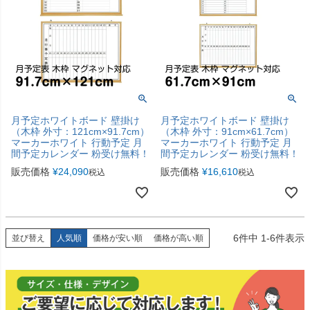
月予定ホワイトボード 壁掛け
月予定ホワイトボード 壁掛け
（木枠 外寸：121cm×91.7cm）
（木枠 外寸：91cm×61.7cm）
マーカーホワイト 行動予定 月
マーカーホワイト 行動予定 月
間予定カレンダー 粉受け無料！
間予定カレンダー 粉受け無料！
販売価格
¥
24,090
販売価格
¥
16,610
税込
税込
6
件中
1
-
6
件表示
並び替え
人気順
価格が安い順
価格が高い順