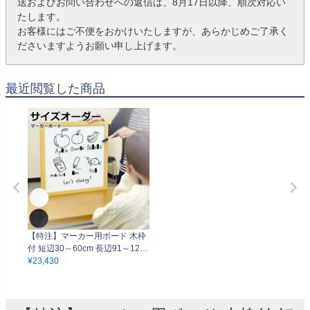
送およびお問い合わせへの返信は、8月17日以降、順次対応い
たします。
お客様にはご不便をおかけいたしますが、あらかじめご了承く
ださいますようお願い申し上げます。
最近閲覧した商品
【特注】マーカー用ボード 木枠
付 短辺30～60cm 長辺91～120c
m（ブラック／ホワイト）
¥
23,430