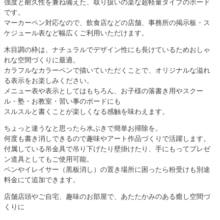
強度と耐久性を兼ね備えた、取り扱いの楽な超軽量タイプのボード
です。
マーカーペン対応なので、飲食店などの店舗、事務所の掲示板・ス
ケジュール表など幅広くご利用いただけます。
木目調の枠は、ナチュラルでデザイン性にも長けているためおしゃ
れな空間づくりに最適。
カラフルなカラーペンで描いていただくことで、オリジナルな溢れ
る表示をお楽しみください。
メニュー表や表示としてはもちろん、お子様の落書き用やスクー
ル・塾・お教室・習い事のボードにも
スルスルと書くことが楽しくなる感触を味わえます。
ちょっと違うなと思ったら水ぶきで簡単お掃除を。
何度も書き消しできるので趣味やアート作品づくりで活躍します。
付属している吊金具で吊り下げたり壁掛けたり、手にもってプレゼ
ン道具としてもご使用可能。
ペンやイレイサー（黒板消し）の置き場所に困ったら粉受けも別途
料金にて追加できます。
店舗店頭やご自宅、趣味のお部屋で、あたたかみのある癒し空間づ
くりに