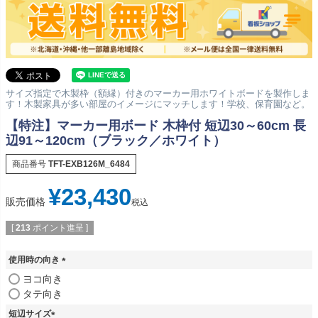
サイズ指定で木製枠（額縁）付きのマーカー用ホワイトボードを製作しま
す！木製家具が多い部屋のイメージにマッチします！学校、保育園など。
【特注】マーカー用ボード 木枠付 短辺30～60cm 長
辺91～120cm（ブラック／ホワイト）
商品番号
TFT-EXB126M_6484
¥
23,430
販売価格
税込
[
213
ポイント進呈 ]
使用時の向き
(
ヨコ向き
必
タテ向き
須
短辺サイズ
)