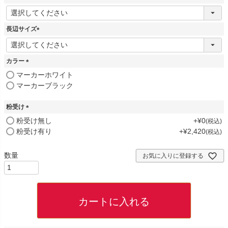
(
必
須
長辺サイズ
)
(
必
須
カラー
)
(
マーカーホワイト
必
マーカーブラック
須
)
粉受け
(
粉受け無し
+
¥
0
税込
必
粉受け有り
+
¥
2,420
税込
須
)
お気に入りに登録する
カートに入れる