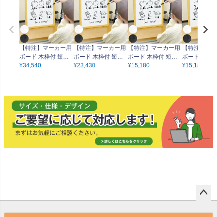
【特注】マーカー用
【特注】マーカー用
【特注】マーカー用
【特注】マー
ボード 木枠付 短辺3
ボード 木枠付 短辺6
ボード 木枠付 短辺3
ボード 木枠付
0～60cm 長辺121～
¥
34,540
1～90cm 長辺91～1
¥
23,430
0～60cm 長辺61～9
¥
15,180
1～90cm 長
¥
15,180
180cm（ブラック／
20cm（ブラック／
0cm（ブラック／ホ
0cm（ブラ
ホワイト）
ホワイト）
ワイト）
ワイト）
ペー
ジト