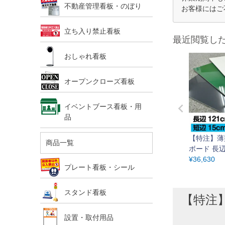
不動産管理看板・のぼり
お客様にはご
立ち入り禁止看板
最近閲覧し
おしゃれ看板
オープンクローズ看板
イベントブース看板・用
品
【特注】薄
商品一覧
ボード 長辺
短辺15～30
¥
36,630
プレート看板・シール
でオーダー
ト対応
スタンド看板
【特注】
設置・取付用品