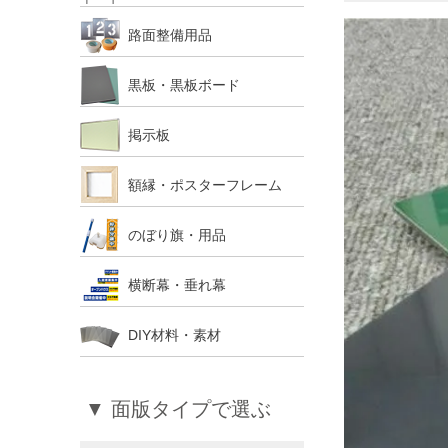
路面整備用品
黒板・黒板ボード
掲示板
額縁・ポスターフレーム
のぼり旗・用品
横断幕・垂れ幕
DIY材料・素材
▼ 面版タイプで選ぶ