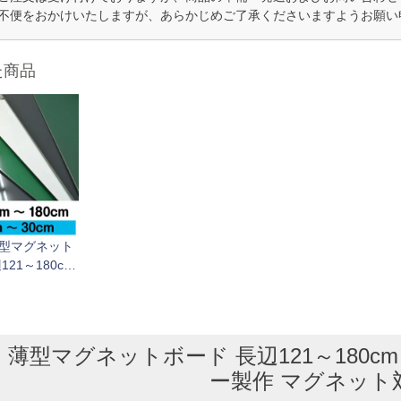
不便をおかけいたしますが、あらかじめご了承くださいますようお願い
た商品
型マグネット
121～180cm
cm 1cm単位
製作 マグネッ
薄型マグネットボード 長辺121～180cm 
ー製作 マグネット