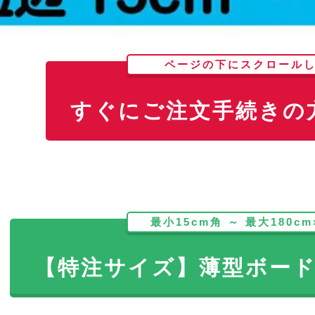
ページの下にスクロール
すぐにご注文手続きの方
最小15cm角 ～ 最大180cm
【特注サイズ】薄型ボー