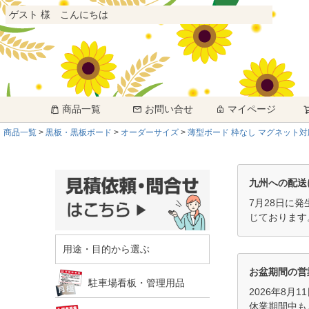
ゲスト 様 こんにちは
商品一覧
お問い合せ
マイページ
商品一覧
黒板・黒板ボード
オーダーサイズ
薄型ボード 枠なし マグネット対
九州への配送
7月28日に
じております
用途・目的から選ぶ
お盆期間の営
駐車場看板・管理用品
2026年8月
休業期間中も