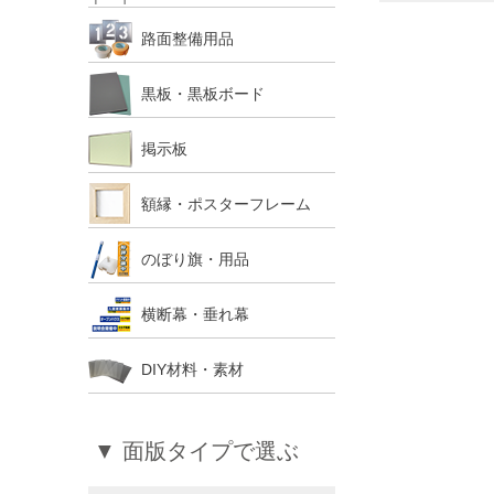
路面整備用品
黒板・黒板ボード
掲示板
額縁・ポスターフレーム
のぼり旗・用品
横断幕・垂れ幕
DIY材料・素材
▼ 面版タイプで選ぶ