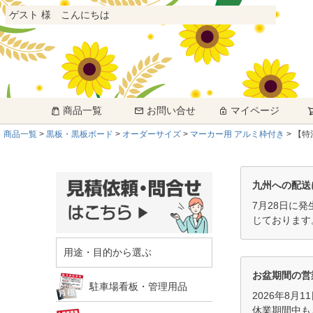
ゲスト 様 こんにちは
商品一覧
お問い合せ
マイページ
商品一覧
黒板・黒板ボード
オーダーサイズ
マーカー用 アルミ枠付き
【特
九州への配送
7月28日に
じております
用途・目的から選ぶ
お盆期間の営
駐車場看板・管理用品
2026年8月
休業期間中も