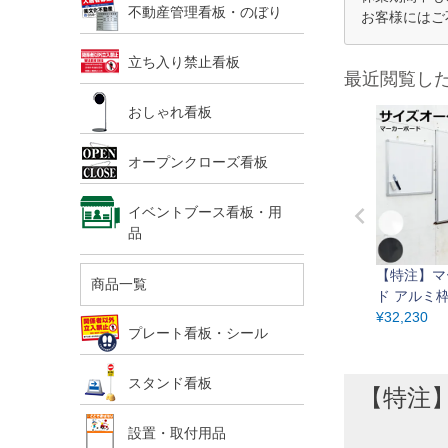
不動産管理看板・のぼり
お客様にはご
立ち入り禁止看板
最近閲覧し
おしゃれ看板
オープンクローズ看板
イベントブース看板・用
品
【特注】マ
商品一覧
ド アルミ枠
0cm 長辺1
¥
32,230
プレート看板・シール
（ブラック
スタンド看板
【特注】
設置・取付用品