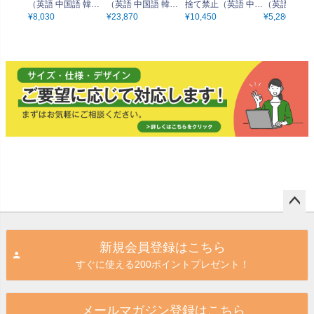
（英語 中国語 韓国
（英語 中国語 韓国
捨て禁止（英語 中国
（英語 中国語
語）」中サイズ（60
¥
8,030
語）」特大サイズ
¥
23,870
語 韓国語）」大サイ
¥
10,450
語）」小サイ
¥
5,280
cm×40cm） 取付穴6
（135cm×90cm）
ズ（90cm×60cm）
cm×30cm）
ヶ所あり 表示板
取付穴10ヶ所あり
取付穴8ヶ所あり 表
ヶ所あり 表
表示板
示板
ペー
ジト
新規会員登録はこちら
ップ
すぐに使える200ポイントプレゼント！
へ
メールマガジン登録はこちら