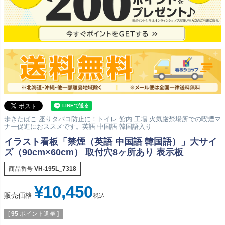
歩きたばこ 座りタバコ防止に！トイレ 館内 工場 火気厳禁場所での喫煙マ
ナー促進におススメです。英語 中国語 韓国語入り
イラスト看板「禁煙（英語 中国語 韓国語）」大サイ
ズ（90cm×60cm） 取付穴8ヶ所あり 表示板
商品番号
VH-195L_7318
¥
10,450
販売価格
税込
[
95
ポイント進呈 ]