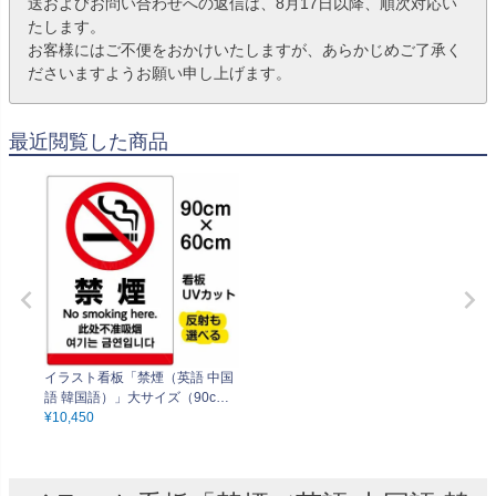
送およびお問い合わせへの返信は、8月17日以降、順次対応い
たします。
お客様にはご不便をおかけいたしますが、あらかじめご了承く
ださいますようお願い申し上げます。
最近閲覧した商品
イラスト看板「禁煙（英語 中国
語 韓国語）」大サイズ（90cm×
60cm） 取付穴8ヶ所あり 表示板
¥
10,450