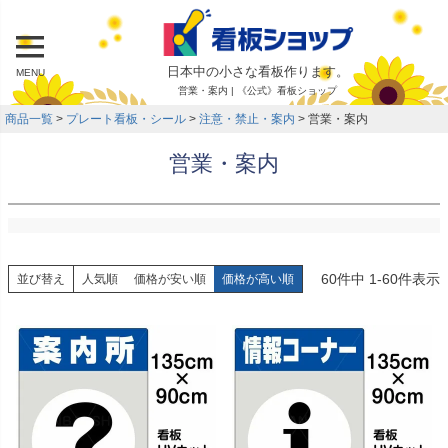
日本中の小さな看板作ります。
MENU
営業・案内 | 《公式》看板ショップ
商品一覧
プレート看板・シール
注意・禁止・案内
営業・案内
営業・案内
60
件中
1
-
60
件表示
並び替え
人気順
価格が安い順
価格が高い順