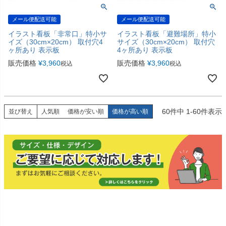
メール便配送可能
メール便配送可能
イラスト看板「非常口」特小サ
イラスト看板「避難場所」特小
イズ（30cm×20cm） 取付穴4
サイズ（30cm×20cm） 取付穴
ヶ所あり 表示板
4ヶ所あり 表示板
販売価格
¥
3,960
販売価格
¥
3,960
税込
税込
60
件中
1
-
60
件表示
並び替え
人気順
価格が安い順
価格が高い順