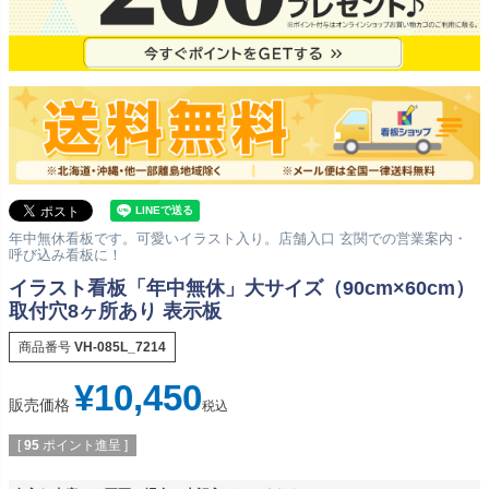
年中無休看板です。可愛いイラスト入り。店舗入口 玄関での営業案内・
呼び込み看板に！
イラスト看板「年中無休」大サイズ（90cm×60cm）
取付穴8ヶ所あり 表示板
商品番号
VH-085L_7214
¥
10,450
販売価格
税込
[
95
ポイント進呈 ]