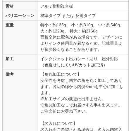
素材
アルミ樹脂複合板
バリエーション
標準タイプ または 反射タイプ
重量
特小：約135g、 小：約310g、 中：約540g、
大：約1220g、 特大：約2760g
面板全体に配色がある場合です。デザインに
よりインク使用量が異なるため、記載重量よ
り多少軽くなることがあります。
加工
インクジェット出力シート貼り 屋外対応
（色褪せしにくいUVカット加工済）
備考
【角丸加工について】
安全性を考慮し四方の角を丸く加工してあり
ます。各辺の縁から内側6mmを中心に加工し
ます。
※加工サイズの変更は出来ません。
※角丸加工なしでお届けする事も出来ます。
ご注文前にお尋ね下さい。
【名入れについて】
名入れをご希望される場合は、名入れ内容入