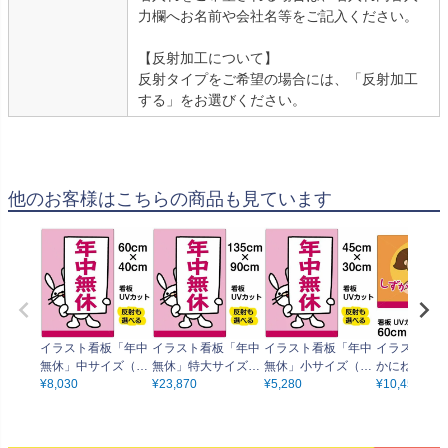
力欄へお名前や会社名等をご記入ください。
【反射加工について】
反射タイプをご希望の場合には、「反射加工
する」をお選びください。
他のお客様はこちらの商品も見ています
イラスト看板「年中
イラスト看板「年中
イラスト看板「年中
イラスト看板
無休」中サイズ（60
無休」特大サイズ
無休」小サイズ（45
かにね」大サ
cm×40cm） 取付穴6
¥
8,030
（135cm×90cm）
¥
23,870
cm×30cm） 取付穴4
¥
5,280
（90cm×60
¥
10,450
ヶ所あり 表示板
取付穴10ヶ所あり
ヶ所あり 表示板
付穴8ヶ所あ
表示板
板