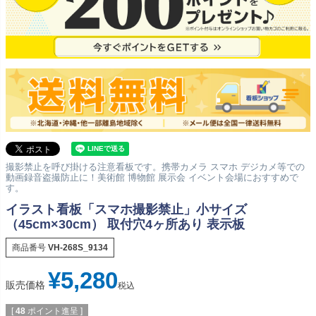
撮影禁止を呼び掛ける注意看板です。携帯カメラ スマホ デジカメ等での
動画録音盗撮防止に！美術館 博物館 展示会 イベント会場におすすめで
す。
イラスト看板「スマホ撮影禁止」小サイズ
（45cm×30cm） 取付穴4ヶ所あり 表示板
商品番号
VH-268S_9134
¥
5,280
販売価格
税込
[
48
ポイント進呈 ]