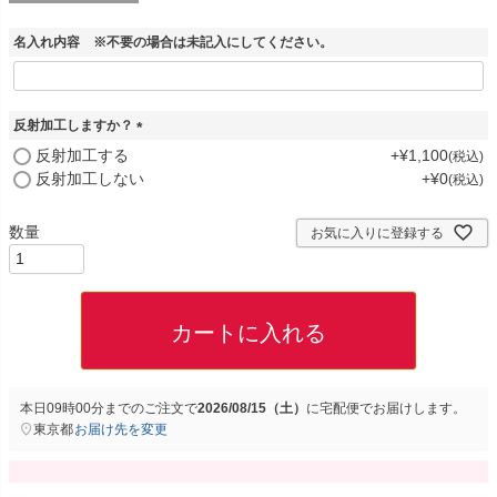
名入れ内容 ※不要の場合は未記入にしてください。
反射加工しますか？
(
反射加工する
+
¥
1,100
税込
必
反射加工しない
+
¥
0
税込
須
)
お気に入りに登録する
カートに入れる
本日
09時00分
までのご注文で
2026/08/15（土）
に
宅配便
でお届けします。
東京都
お届け先を変更