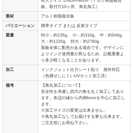
特大サイズ 135cm×90cm（アルミ樹脂複合
板、取付穴10ヶ所、角丸加工）
素材
アルミ樹脂複合板
バリエーション
標準タイプ または 反射タイプ
重量
特小：約135g、 小：約310g、 中：約540g、
大：約1220g、 特大：約2760g
面板全体に配色がある場合です。デザインに
よりインク使用量が異なるため、記載重量よ
り多少軽くなることがあります。
加工
インクジェット出力シート貼り 屋外対応
（色褪せしにくいUVカット加工済）
備考
【角丸加工について】
安全性を考慮し四方の角を丸く加工してあり
ます。各辺の縁から内側6mmを中心に加工し
ます。
※加工サイズの変更は出来ません。
※角丸加工なしでお届けする事も出来ます。
ご注文前にお尋ね下さい。