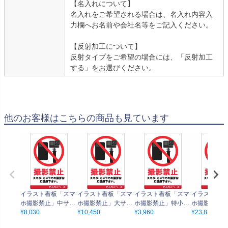
【名入れについて】
名入れをご希望される場合は、名入れ内容入
力欄へお名前や会社名等をご記入ください。
【反射加工について】
反射タイプをご希望の場合には、「反射加工
する」をお選びください。
他のお客様はこちらの商品も見ています
イラスト看板「スマ
イラスト看板「スマ
イラスト看板「スマ
イラスト看板
ホ撮影禁止」中サイ
ホ撮影禁止」大サイ
ホ撮影禁止」特小サ
ホ撮影禁止」
ズ（60cm×40cm）
¥
8,030
ズ（90cm×60cm）
¥
10,450
イズ（30cm×20c
¥
3,960
イズ（135cm
¥
23,870
取付穴6ヶ所あり 表
取付穴8ヶ所あり 表
m） 取付穴4ヶ所あ
m） 取付穴1