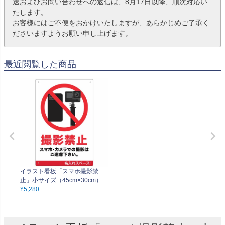
送およびお問い合わせへの返信は、8月17日以降、順次対応い
たします。
お客様にはご不便をおかけいたしますが、あらかじめご了承く
ださいますようお願い申し上げます。
最近閲覧した商品
イラスト看板「スマホ撮影禁
止」小サイズ（45cm×30cm）
取付穴4ヶ所あり 表示板
¥
5,280