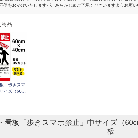
不便をおかけいたしますが、あらかじめご了承くださいますようお願い
た商品
板「歩きスマ
サイズ（60c
） 取付穴6ヶ所
板
看板「歩きスマホ禁止」中サイズ（60cm×
板