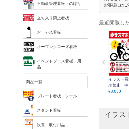
不動産管理看板・のぼり
お客様にはご
立ち入り禁止看板
最近閲覧し
おしゃれ看板
オープンクローズ看板
イベントブース看板・用
品
イラスト看
商品一覧
ホ禁止」中
m×40cm
¥
8,030
プレート看板・シール
あり 表示
スタンド看板
イラスト
設置・取付用品