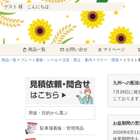
ゲスト 様 こんにちは
商品一覧
お問い合せ
マイページ
商品一覧
プレート看板・シール
注意・禁止・案内
マナー・環境
イラスト看
九州への配送
7月28日に
じております
用途・目的から選ぶ
お盆期間の営
駐車場看板・管理用品
2026年8月
休業期間中も