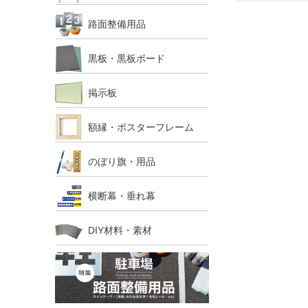
路面整備用品
黒板・黒板ボード
掲示板
額縁・ポスターフレーム
のぼり旗・用品
横断幕・垂れ幕
DIY材料・素材